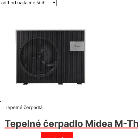
ceny:
od
najnižšej
po
najvyššiu
Tepelné čerpadlá
Tepelné čerpadlo Midea M-T