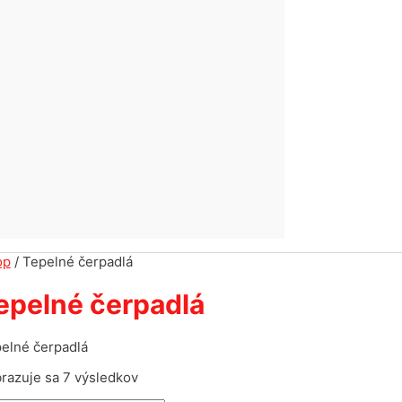
op
/ Tepelné čerpadlá
epelné čerpadlá
elné čerpadlá
Zoradené
razuje sa 7 výsledkov
podľa