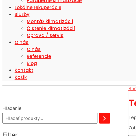
Parapetné klimatizácie
Lokálne rekuperácie
Služby
Montáž klimatizácií
Čistenie klimatizácií
Oprava / servis
O nás
O nás
Referencie
Blog
Kontakt
Košík
Sh
T
Hľadanie
Tep
Zob
Filter