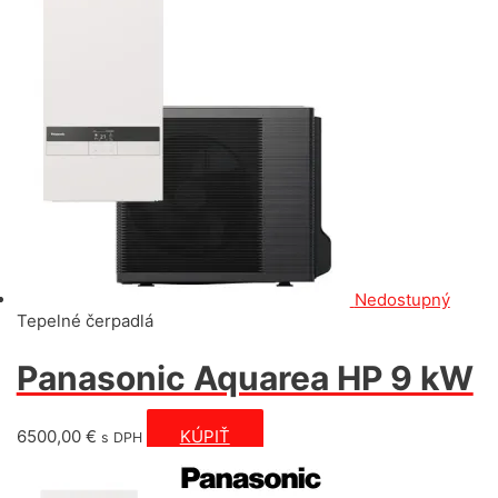
Nedostupný
Tepelné čerpadlá
Panasonic Aquarea HP 9 kW
6500,00
€
KÚPIŤ
s DPH