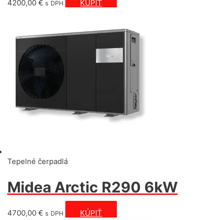
4200,00
€
KÚPIŤ
s DPH
Tepelné čerpadlá
Midea Arctic R290 6kW
4700,00
€
KÚPIŤ
s DPH