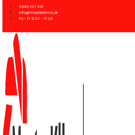
Preskočiť
0949 057 616
na
info@masterklima.sk
obsah
Po - Pi: 8:00 - 17:00