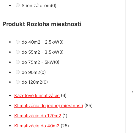
S ionizátorom
(0)
Produkt Rozloha miestnosti
do 40m2 - 2,5kW
(0)
do 55m2 - 3,5kW
(0)
do 75m2 - 5kW
(0)
do 90m2
(0)
do 120m2
(0)
6
Kazetové klimatizácie
6
p
8
Klimatizácia do jednej miestnosti
85
r
5
1
Klimatizácie do 120m2
1
o
p
p
2
Klimatizácie do 40m2
25
d
r