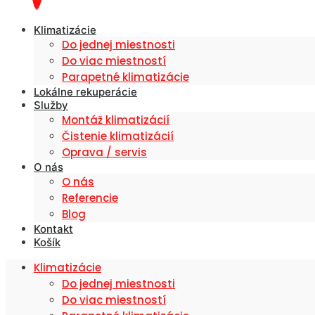
Klimatizácie
Do jednej miestnosti
Do viac miestností
Parapetné klimatizácie
Lokálne rekuperácie
Služby
Montáž klimatizácií
Čistenie klimatizácií
Oprava / servis
O nás
O nás
Referencie
Blog
Kontakt
Košík
Klimatizácie
Do jednej miestnosti
Do viac miestností