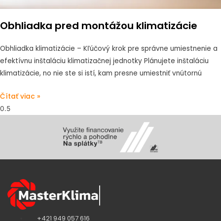
Obhliadka pred montážou klimatizácie
Obhliadka klimatizácie – Kľúčový krok pre správne umiestnenie a
efektívnu inštaláciu klimatizačnej jednotky Plánujete inštaláciu
klimatizácie, no nie ste si istí, kam presne umiestniť vnútornú
Čítať viac »
+421 949 057 616