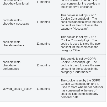
cookielawinfo-
cookie consent to record the
11 months
checkbox-functional
user consent for the cookies in
the category "Functional".
This cookie is set by GDPR
Cookie Consent plugin. The
cookielawinfo-
11 months
cookies is used to store the user
checkbox-necessary
consent for the cookies in the
category "Necessary".
This cookie is set by GDPR
Cookie Consent plugin. The
cookielawinfo-
11 months
cookie is used to store the user
checkbox-others
consent for the cookies in the
category "Other.
This cookie is set by GDPR
cookielawinfo-
Cookie Consent plugin. The
checkbox-
11 months
cookie is used to store the user
performance
consent for the cookies in the
category "Performance".
The cookie is set by the GDPR
Cookie Consent plugin and is
used to store whether or not user
viewed_cookie_policy
11 months
has consented to the use of
cookies. It does not store any
personal data.