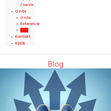
/ servis
O nás
O nás
Referencie
Blog
Kontakt
Košík
Blog