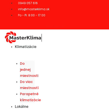
0949 057 616
info@masterklima.sk
Po - Pi: 8:00 - 17:00
Facebook-f
Klimatizácie
Do
jednej
miestnosti
Do viac
miestností
Parapetné
klimatizácie
Lokálne