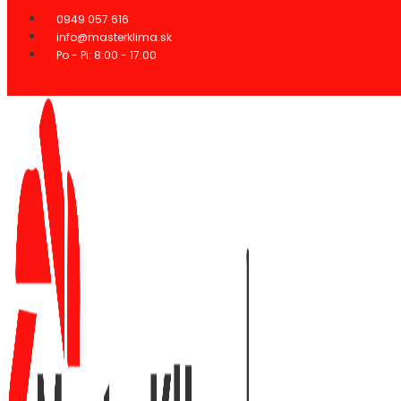
Preskočiť
0949 057 616
na
info@masterklima.sk
obsah
Po - Pi: 8:00 - 17:00