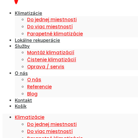
Klimatizácie
Do jednej miestnosti
Do viac miestností
Parapetné klimatizácie
Lokálne rekuperácie
Služby
Montáž klimatizácií
Čistenie klimatizácií
Oprava / servis
O nás
O nás
Referencie
Blog
Kontakt
Košík
Klimatizácie
Do jednej miestnosti
Do viac miestností