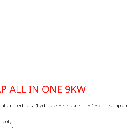
P ALL IN ONE 9KW
vnútorná jednotka (hydrobox + zásobník TÚV 185 l) – kompletn
eploty