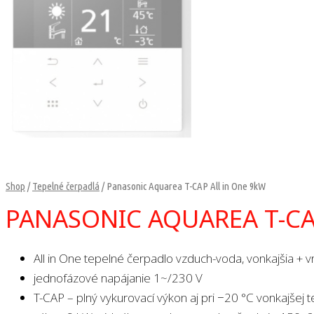
Shop
/
Tepelné čerpadlá
/ Panasonic Aquarea T-CAP All in One 9kW
PANASONIC AQUAREA T-CA
All in One tepelné čerpadlo vzduch-voda, vonkajšia + 
jednofázové napájanie 1~/230 V
T-CAP – plný vykurovací výkon aj pri −20 °C vonkajšej t