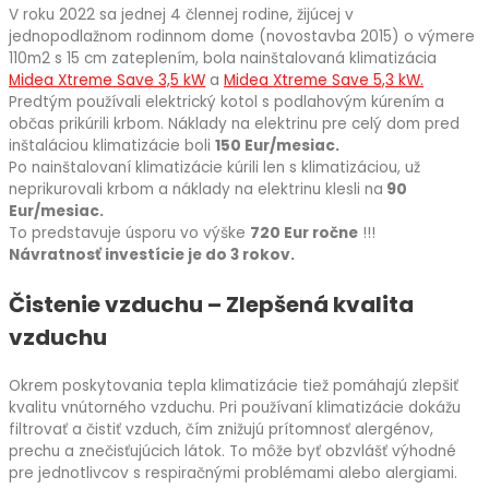
V roku 2022 sa jednej 4 člennej rodine, žijúcej v
jednopodlažnom rodinnom dome (novostavba 2015) o výmere
110m2 s 15 cm zateplením, bola nainštalovaná klimatizácia
Midea Xtreme Save 3,5 kW
a
Midea Xtreme Save 5,3 kW.
Predtým používali elektrický kotol s podlahovým kúrením a
občas prikúrili krbom. Náklady na elektrinu pre celý dom pred
inštaláciou klimatizácie boli
150 Eur/mesiac.
Po nainštalovaní klimatizácie kúrili len s klimatizáciou, už
neprikurovali krbom a náklady na elektrinu klesli na
90
Eur/mesiac.
To predstavuje úsporu vo výške
720 Eur ročne
!!!
Návratnosť investície je do 3 rokov.
Čistenie vzduchu – Zlepšená kvalita
vzduchu
Okrem poskytovania tepla klimatizácie tiež pomáhajú zlepšiť
kvalitu vnútorného vzduchu. Pri používaní klimatizácie dokážu
filtrovať a čistiť vzduch, čím znižujú prítomnosť alergénov,
prechu a znečisťujúcich látok. To môže byť obzvlášť výhodné
pre jednotlivcov s respiračnými problémami alebo alergiami.