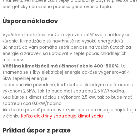
znamená, že môžete zažiť teplý a pohodlný obytný priestor bez
energeticky náročného procesu generovania tepla.
Úspora nákladov
Využitím klimatizácie môžete výrazne znížiť svoje náklady na
kúrenie. Klimatizácie sú navrhnuté na vysokú energetickú
účinnosť, čo vám pomáha šetriť peniaze na vašich účtoch za
energie a zároveň sa udržiavať v teple počas chladnejších
mesiacov.
Väčšina klimatizácií má účinnosť okolo 400-500%
, to
znamená že z 1kW elektrickej energie dokáže vygenerovať 4-
5kW tepelnej energie.
Jednoduchšie povedané, keď kúrite elektrickým radiátorom s
výkonom 2,5kW, tak to bude mať spotrebu 2,5 kW/hodina.
Keď kúrite s klimatizáciou s výkonom 2,5 kW, tak to bude mať
spotrebu cca 0,6kW/hodina.
Ak chcete pozrieť podrobný rozpis spotrebu energie nájdete ju
v článku
Koľko elektriny spotrebuje klimatizácia
Príklad úspor z praxe