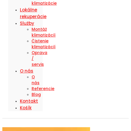
klimatizácie
Lokálne
rekuperácie
Služby
Montáž
klimatizácií
Čistenie
klimatizácií
Oprava
/
servis
O nás
O
nás
Referencie
Blog
Kontakt
Košík