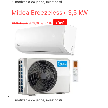
Klimatizácia do jednej miestnosti
Midea Breezeless+ 3,5 kW
Pôvodná
Aktuálna
KÚPIŤ
1070,00
€
970,00
€
s DPH
cena
cena
bola:
je:
1070,00 €.
970,00 €.
Klimatizácia do jednej miestnosti