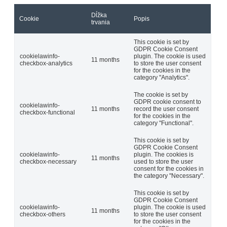
Dĺžka
Cookie
Popis
trvania
This cookie is set by
GDPR Cookie Consent
cookielawinfo-
plugin. The cookie is used
11 months
checkbox-analytics
to store the user consent
for the cookies in the
category "Analytics".
The cookie is set by
GDPR cookie consent to
cookielawinfo-
11 months
record the user consent
checkbox-functional
for the cookies in the
category "Functional".
This cookie is set by
GDPR Cookie Consent
cookielawinfo-
plugin. The cookies is
11 months
checkbox-necessary
used to store the user
consent for the cookies in
the category "Necessary".
This cookie is set by
GDPR Cookie Consent
cookielawinfo-
plugin. The cookie is used
11 months
checkbox-others
to store the user consent
for the cookies in the