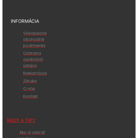
INFORMÁCIA
Všeobecné
obchodné
podmienky
Ochrana
osobných
údajov
Reklamácia
Záruka
O nás
Kontakt
RADY A TIPY
Ako si vybrať