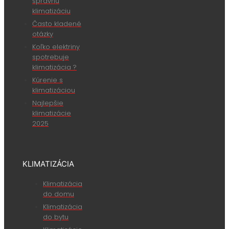
správnu
klimatizáciu
Často kladené
otázky
Koľko elektriny
spotrebuje
klimatizácia ?
Kúrenie s
klimatizáciou
Najlepšie
klimatizácie
2025
KLIMATIZÁCIA
Klimatizácia
do domu
Klimatizácia
do bytu