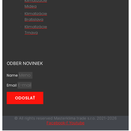
Klimatizácie
Midea
Klimatizácie
Bratislava
Klimatizácie
Trnava
ODBER NOVINIEK
Name
Email
ODOSLAŤ
© All rights reserved Masterklima trade s.r.o. 2021-2026
Facebook-f
Youtube