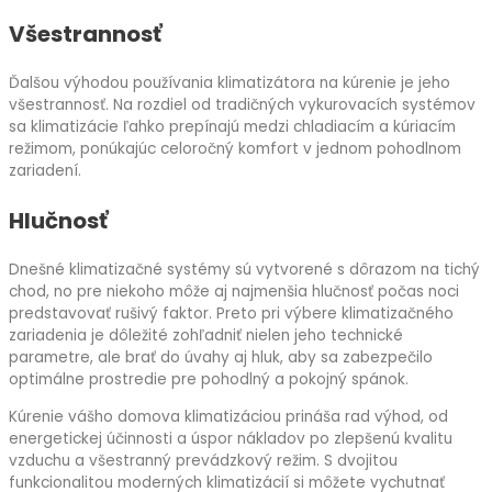
Všestrannosť
Ďalšou výhodou používania klimatizátora na kúrenie je jeho
všestrannosť. Na rozdiel od tradičných vykurovacích systémov
sa klimatizácie ľahko prepínajú medzi chladiacím a kúriacím
režimom, ponúkajúc celoročný komfort v jednom pohodlnom
zariadení.
Hlučnosť
Dnešné klimatizačné systémy sú vytvorené s dôrazom na tichý
chod, no pre niekoho môže aj najmenšia hlučnosť počas noci
predstavovať rušivý faktor. Preto pri výbere klimatizačného
zariadenia je dôležité zohľadniť nielen jeho technické
parametre, ale brať do úvahy aj hluk, aby sa zabezpečilo
optimálne prostredie pre pohodlný a pokojný spánok.
Kúrenie vášho domova klimatizáciou prináša rad výhod, od
energetickej účinnosti a úspor nákladov po zlepšenú kvalitu
vzduchu a všestranný prevádzkový režim. S dvojitou
funkcionalitou moderných klimatizácií si môžete vychutnať