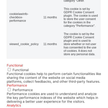
category "Other.
This cookie is set by
GDPR Cookie Consent
cookielawinfo-
plugin. The cookie is used
checkbox-
11 months
to store the user consent
performance
for the cookies in the
category "Performance".
The cookie is set by the
GDPR Cookie Consent
plugin and is used to
viewed_cookie_policy
11 months
store whether or not user
has consented to the use
of cookies. It does not
store any personal data.
Functional
Functional
Functional cookies help to perform certain functionalities like
sharing the content of the website on social media
platforms, collect feedbacks, and other third-party features.
Performance
Performance
Performance cookies are used to understand and analyze
the key performance indexes of the website which helps in
delivering a better user experience for the visitors.
Analytics