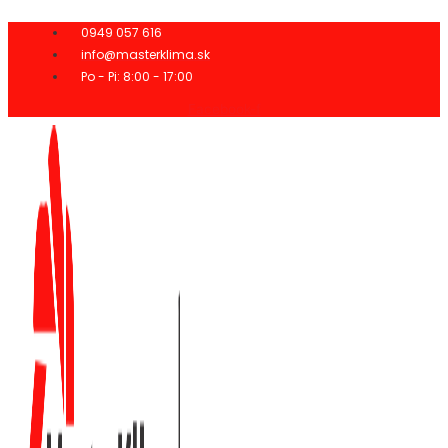
Preskočiť
na
0949 057 616
obsah
info@masterklima.sk
Po - Pi: 8:00 - 17:00
Facebook-f