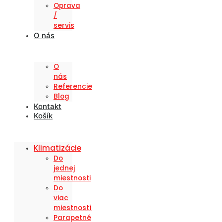
Oprava
/
servis
O nás
O
nás
Referencie
Blog
Kontakt
Košík
Klimatizácie
Do
jednej
miestnosti
Do
viac
miestností
Parapetné