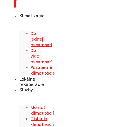
Klimatizácie
Do
jednej
miestnosti
Do
viac
miestností
Parapetné
klimatizácie
Lokálne
rekuperácie
Služby
Montáž
klimatizácií
Čistenie
klimatizácií