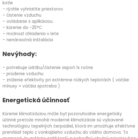
kotle
– rýchle vyhriatite priestorov
– čistenie vzduchu
– ovládanie s aplikáciou
– kúrenie do -25°C
– možnosť chladenia v lete
– nenáraočná inštalácia
Nevýhody:
– potrebuje údržbu/čistenie aspoň 1x ročne
– prúdenie vzduchu
– zníženie efektivity pri extrémne nízkych teplotách ( väčšie
mínusy = väčšia spotreba )
Energetická účinnosť
Kúrenie klimatizáciou môže byť pozoruhodne energeticky
účinné pretože mnohé moderné klimatizácie sú vybavené
technológiou tepelných čerpadiel, ktorá im umožňuje efektívne
prenášať teplo z vonkajšieho vzduchu do vášho domova. To