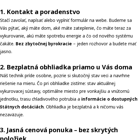
1. Kontakt a poradenstvo
Stačí zavolať, napísať alebo vyplniť formulár na webe. Budeme sa
Vás pýtať, aký máte dom, aké máte zateplenie, čo máte teraz za
vykurovanie, akú máte spotrebu energie a čo od nového systému
čakáte.
Bez zbytočnej byrokracie
– jeden rozhovor a budete mať
jasno.
2. Bezplatná obhliadka priamo u Vás doma
Náš technik príde osobne, pozrie si skutočný stav veci a navrhne
riešenie na mieru. Čo pri obhliadke zistíme: stav aktuálnej
vykurovacej sústavy, optimálne miesto pre vonkajšiu a vnútornú
jednotku, trasu chladivového potrubia a
informácie o dostupných
štátnych dotáciách
. Obhliadka je bezplatná a k ničomu vás
nezaväzuje.
3. Jasná cenová ponuka – bez skrytých
položiek