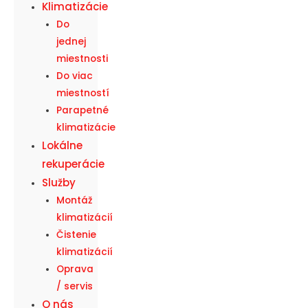
Klimatizácie
Do
jednej
miestnosti
Do viac
miestností
Parapetné
klimatizácie
Lokálne
rekuperácie
Služby
Montáž
klimatizácií
Čistenie
klimatizácií
Oprava
/ servis
O nás