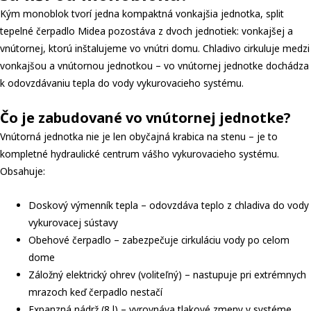
Kým monoblok tvorí jedna kompaktná vonkajšia jednotka, split
tepelné čerpadlo Midea pozostáva z dvoch jednotiek: vonkajšej a
vnútornej, ktorú inštalujeme vo vnútri domu. Chladivo cirkuluje medzi
vonkajšou a vnútornou jednotkou – vo vnútornej jednotke dochádza
k odovzdávaniu tepla do vody vykurovacieho systému.
Čo je zabudované vo vnútornej jednotke?
Vnútorná jednotka nie je len obyčajná krabica na stenu – je to
kompletné hydraulické centrum vášho vykurovacieho systému.
Obsahuje:
Doskový výmenník tepla – odovzdáva teplo z chladiva do vody
vykurovacej sústavy
Obehové čerpadlo – zabezpečuje cirkuláciu vody po celom
dome
Záložný elektrický ohrev (voliteľný) – nastupuje pri extrémnych
mrazoch keď čerpadlo nestačí
Expanzná nádrž (8 l) – vyrovnáva tlakové zmeny v systéme