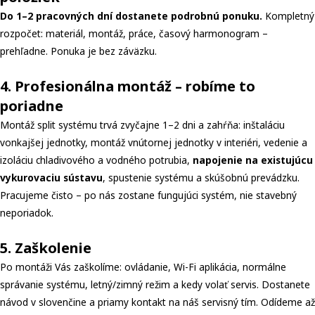
Do 1–2 pracovných dní dostanete podrobnú ponuku.
Kompletný
rozpočet: materiál, montáž, práce, časový harmonogram –
prehľadne. Ponuka je bez záväzku.
4. Profesionálna montáž – robíme to
poriadne
Montáž split systému trvá zvyčajne 1–2 dni a zahŕňa: inštaláciu
vonkajšej jednotky, montáž vnútornej jednotky v interiéri, vedenie a
izoláciu chladivového a vodného potrubia,
napojenie na existujúcu
vykurovaciu sústavu
, spustenie systému a skúšobnú prevádzku.
Pracujeme čisto – po nás zostane fungujúci systém, nie stavebný
neporiadok.
5. Zaškolenie
Po montáži Vás zaškolíme: ovládanie, Wi-Fi aplikácia, normálne
správanie systému, letný/zimný režim a kedy volať servis. Dostanete
návod v slovenčine a priamy kontakt na náš servisný tím. Odídeme až