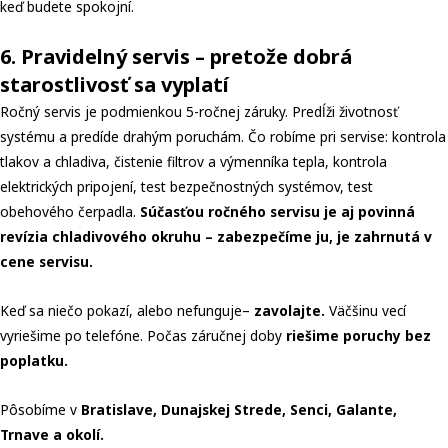
keď budete spokojní.
6. Pravidelný servis – pretože dobrá
starostlivosť sa vyplatí
Ročný servis je podmienkou 5-ročnej záruky. Predĺži životnosť
systému a predíde drahým poruchám. Čo robíme pri servise: kontrola
tlakov a chladiva, čistenie filtrov a výmenníka tepla, kontrola
elektrických pripojení, test bezpečnostných systémov, test
obehového čerpadla.
Súčasťou ročného servisu je aj povinná
revízia chladivového okruhu – zabezpečíme ju, je zahrnutá v
cene servisu.
Keď sa niečo pokazí, alebo nefunguje–
zavolajte.
Väčšinu vecí
vyriešime po telefóne. Počas záručnej doby
riešime poruchy bez
poplatku.
Pôsobíme v
Bratislave, Dunajskej Strede, Senci, Galante,
Trnave a okolí.