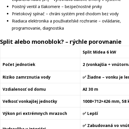
Poistný ventil a tlakomere – bezpečnostné prvky
Prietokový spínač – chráni systém pred chodom bez vody
Riadiaca elektronika a používateľské rozhranie – ovládanie,
programovanie, diagnostika
Split alebo monoblok? – rýchle porovnanie
Split Midea 6 kW
Počet jednotiek
2 (vonkajšia + vnútorn
Riziko zamrznutia vody
✅ Žiadne – vonku je le
Vzdialenosť od domu
Až 30 m
Veľkosť vonkajšej jednotky
1008×712×426 mm, 58 
Výkon pri extrémnych mrazoch
✅ Lepší
✅ Zabudovaná vo vnút
Hydraulika v interiéri