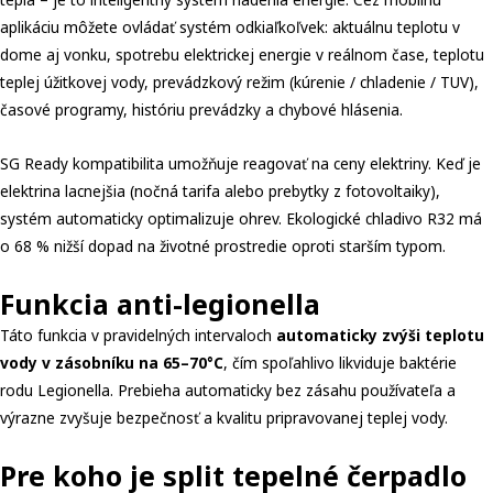
aplikáciu môžete ovládať systém odkiaľkoľvek: aktuálnu teplotu v
dome aj vonku, spotrebu elektrickej energie v reálnom čase, teplotu
teplej úžitkovej vody, prevádzkový režim (kúrenie / chladenie / TUV),
časové programy, históriu prevádzky a chybové hlásenia.
SG Ready kompatibilita umožňuje reagovať na ceny elektriny. Keď je
elektrina lacnejšia (nočná tarifa alebo prebytky z fotovoltaiky),
systém automaticky optimalizuje ohrev. Ekologické chladivo R32 má
o 68 % nižší dopad na životné prostredie oproti starším typom.
Funkcia anti-legionella
Táto funkcia v pravidelných intervaloch
automaticky zvýši teplotu
vody v zásobníku na 65–70°C
, čím spoľahlivo likviduje baktérie
rodu Legionella. Prebieha automaticky bez zásahu používateľa a
výrazne zvyšuje bezpečnosť a kvalitu pripravovanej teplej vody.
Pre koho je split tepelné čerpadlo