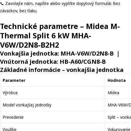
📞 Zavolajte nám, napíšte alebo vyplňte dopytový formulár. Bez
záväzkov, bez tlaku.
Technické parametre – Midea M-
Thermal Split 6 kW MHA-
V6W/D2N8-B2H2
Vonkajšia jednotka: MHA-V6W/D2N8-B |
Vnútorná jednotka: HB-A60/CGN8-B
Základné informácie – vonkajšia jednotka
Parameter
Hodnota
Výrobca
Midea
Model vonkajšej jednotky
MHA-V6W/D
Prevedenie
Split – vonk
Využitie
Vykurovanie 