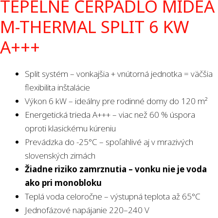
TEPELNÉ ČERPADLO MIDEA
M-THERMAL SPLIT 6 KW
A+++
Split systém – vonkajšia + vnútorná jednotka = väčšia
flexibilita inštalácie
Výkon 6 kW – ideálny pre rodinné domy do 120 m²
Energetická trieda A+++ – viac než 60 % úspora
oproti klasickému kúreniu
Prevádzka do -25°C – spoľahlivé aj v mrazivých
slovenských zimách
Žiadne riziko zamrznutia – vonku nie je voda
ako pri monobloku
Teplá voda celoročne – výstupná teplota až 65°C
Jednofázové napájanie 220–240 V