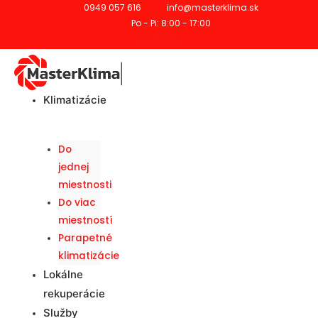
0949 057 616
info@masterklima.sk
Po - Pi: 8:00 - 17:00
Facebook-f
Klimatizácie
Do
jednej
miestnosti
Do viac
miestností
Parapetné
klimatizácie
Lokálne
rekuperácie
Služby