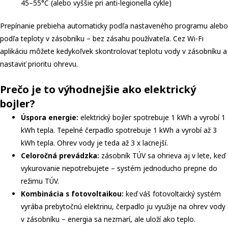
45–55°C (alebo vyššie pri anti-legionella cykle)
Prepínanie prebieha automaticky podľa nastaveného programu alebo
podľa teploty v zásobníku – bez zásahu používateľa. Cez Wi-Fi
aplikáciu môžete kedykoľvek skontrolovať teplotu vody v zásobníku a
nastaviť prioritu ohrevu.
Prečo je to výhodnejšie ako elektrický
bojler?
Úspora energie:
elektrický bojler spotrebuje 1 kWh a vyrobí 1
kWh tepla. Tepelné čerpadlo spotrebuje 1 kWh a vyrobí až 3
kWh tepla. Ohrev vody je teda až 3 x lacnejší.
Celoročná prevádzka:
zásobník TÚV sa ohrieva aj v lete, keď
vykurovanie nepotrebujete – systém jednoducho prepne do
režimu TÚV.
Kombinácia s fotovoltaikou:
keď váš fotovoltaický systém
vyrába prebytočnú elektrinu, čerpadlo ju využije na ohrev vody
v zásobníku – energia sa nezmarí, ale uloží ako teplo.