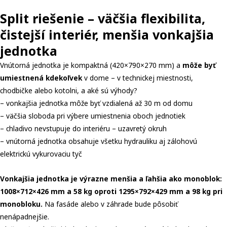
Split riešenie – väčšia flexibilita,
čistejší interiér, menšia vonkajšia
jednotka
Vnútorná jednotka je kompaktná (420×790×270 mm) a
môže byť
umiestnená kdekoľvek
v dome – v technickej miestnosti,
chodbičke alebo kotolni, a aké sú výhody?
– vonkajšia jednotka môže byť vzdialená až 30 m od domu
– väčšia sloboda pri výbere umiestnenia oboch jednotiek
– chladivo nevstupuje do interiéru – uzavretý okruh
– vnútorná jednotka obsahuje všetku hydrauliku aj zálohovú
elektrickú vykurovaciu tyč
Vonkajšia jednotka je výrazne menšia a ľahšia ako monoblok:
1008×712×426 mm a 58 kg oproti 1295×792×429 mm a 98 kg pri
monobloku.
Na fasáde alebo v záhrade bude pôsobiť
nenápadnejšie.