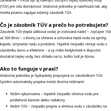
zariadenie – môže byť aj hlavným zdrojom teplej úžitkovej vody
(TÚV) pre celú domácnosť. Vnútorná jednotka je navrhnutá tak, aby
mohla priamo napájať externý zásobník TÚV.
Čo je zásobník TÚV a prečo ho potrebujete?
Zásobník TÚV (teplá úžitková voda) je izolovaná nádrž – zvyčajne 150
až 300 litrov – v ktorej sa ohrieva a uchováva teplá voda na sprchy,
kúpele, umývanie riadu a podobne. Tepelné čerpadlo ohreje vodu v
zásobníku lacno a efektívne – a vy máte kedykoľvek k dispozícii
dostatok teplej vody, bez ohľadu na to, koľko ľudí je doma.
Ako to funguje v praxi?
Vnútorná jednotka je hydraulicky prepojená so zásobníkom TÚV.
Systém automaticky prepína medzi dvoma režimami:
Režim vykurovania – tepelné čerpadlo ohrieva vodu pre
podlahové kúrenie alebo radiátory
Režim TÚV – čerpadlo prepne a ohrieva vodu v zásobníku na