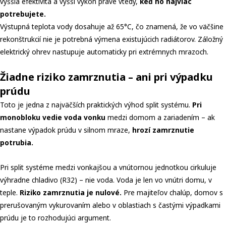
vyššia efektivita a vyšší výkon práve vtedy,
keď ho najviac
potrebujete.
Výstupná teplota vody dosahuje až 65°C, čo znamená, že vo väčšine
rekonštrukcií nie je potrebná výmena existujúcich radiátorov. Záložný
elektrický ohrev nastupuje automaticky pri extrémnych mrazoch.
Žiadne riziko zamrznutia – ani pri výpadku
prúdu
Toto je jedna z najväčších praktických výhod split systému.
Pri
monobloku vedie voda vonku
medzi domom a zariadením – ak
nastane výpadok prúdu v silnom mraze,
hrozí zamrznutie
potrubia.
Pri split systéme medzi vonkajšou a vnútornou jednotkou cirkuluje
výhradne chladivo (R32) – nie voda. Voda je len vo vnútri domu, v
teple.
Riziko zamrznutia je nulové.
Pre majiteľov chalúp, domov s
prerušovaným vykurovaním alebo v oblastiach s častými výpadkami
prúdu je to rozhodujúci argument.