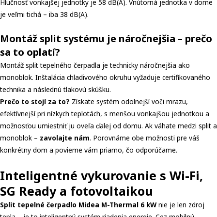
Hlučnosť vonkajšej jednotky je 58 dB(A). Vnútorná jednotka v dome
je veľmi tichá – iba 38 dB(A).
Montáž split systému je náročnejšia – prečo
sa to oplatí?
Montáž split tepelného čerpadla je technicky náročnejšia ako
monoblok. Inštalácia chladivového okruhu vyžaduje certifikovaného
technika a následnú tlakovú skúšku.
Prečo to stojí za to?
Získate systém odolnejší voči mrazu,
efektívnejší pri nízkych teplotách, s menšou vonkajšou jednotkou a
možnosťou umiestniť ju oveľa ďalej od domu. Ak váhate medzi split a
monoblok –
zavolajte nám
. Porovnáme obe možnosti pre váš
konkrétny dom a povieme vám priamo, čo odporúčame.
Inteligentné vykurovanie s Wi-Fi,
SG Ready a fotovoltaikou
Split tepelné čerpadlo Midea M-Thermal 6 kW
nie je len zdroj
tepla – je to inteligentný systém riadenia energie. Cez mobilnú