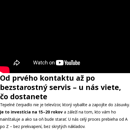
Od prvého kontaktu až po
bezstarostný servis – u nás viete,
čo dostanete
Tepelné čerpadlo nie je televízor, ktorý vybalíte a zapojíte do zásuvky.
Je to investícia na 15–20 rokov
a záleží na tom, kto vám ho
nainštaluje a ako sa oň bude starať. U nás celý proces prebieha od A
po Z – bez prekvapení, bez skrytých nákladov.