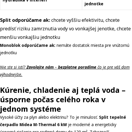
jednotke
Split odporúčame ak:
chcete vyššiu efektivitu, chcete
predísť riziku zamrznutia vody vo vonkajšej jenotke, chcete
menšiu vonkajšiu jednotku
Monoblok odporúčame ak:
nemáte dostatok miesta pre vnútornú
jednotku
Nie ste si istí?
Zavolajte nám
–
bezplatne poradíme
čo je pre váš dom
výhodnejšie.
Kúrenie, chladenie aj teplá voda –
úsporne počas celého roka v
jednom systéme
Vysoké účty za plyn alebo elektrinu? To je minulosť.
Split tepelné
čerpadlo Midea M-Thermal 6 kW
je moderné a energeticky
úsporné riešenie pre rodinné domy do 120 m². Zabezpečí