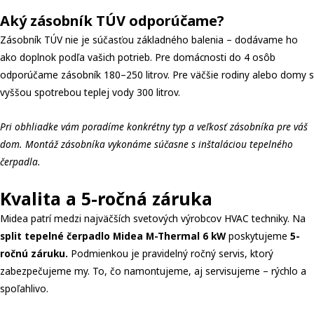
Aký zásobník TÚV odporúčame?
Zásobník TÚV nie je súčasťou základného balenia – dodávame ho
ako doplnok podľa vašich potrieb. Pre domácnosti do 4 osôb
odporúčame zásobník 180–250 litrov. Pre väčšie rodiny alebo domy s
vyššou spotrebou teplej vody 300 litrov.
Pri obhliadke vám poradíme konkrétny typ a veľkosť zásobníka pre váš
dom. Montáž zásobníka vykonáme súčasne s inštaláciou tepelného
čerpadla.
Kvalita a 5-ročná záruka
Midea patrí medzi najväčších svetových výrobcov HVAC techniky. Na
split tepelné čerpadlo Midea M-Thermal 6 kW
poskytujeme
5-
ročnú záruku.
Podmienkou je pravidelný ročný servis, ktorý
zabezpečujeme my. To, čo namontujeme, aj servisujeme – rýchlo a
spoľahlivo.