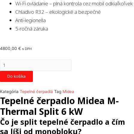
Wi-Fi ovládanie – plná kontrola cez mobil odkiaľkoľvek
Chladivo R32 – ekologické a bezpečné
Anti-legionella
5-ročná záruka
4800,00
€
s DPH
množstvo
Tepelné
Do košíka
čerpadlo
Midea
Kategória
Tepelné čerpadlá
Tag
Midea
M-
Tepelné čerpadlo Midea M-
Thermal
Split
Thermal Split 6 kW
6
Čo je split tepelné čerpadlo a čím
kW
sa líši od monobloku?
A+++