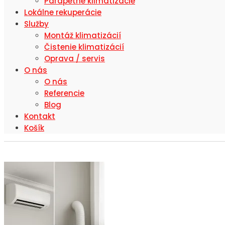
Parapetné klimatizácie
Lokálne rekuperácie
Služby
Montáž klimatizácií
Čistenie klimatizácií
Oprava / servis
O nás
O nás
Referencie
Blog
Kontakt
Košík