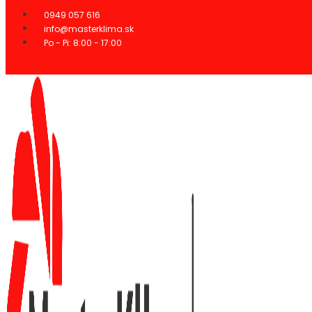
Preskočiť
0949 057 616
na
info@masterklima.sk
obsah
Po - Pi: 8:00 - 17:00