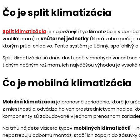
Čo je split klimatizácia
Split klimatizácia
je najbežnejší typ klimatizácie v domácn
ventilátorom) a
vnútornej jednotky
(ktorá zabezpečuje o
ktorým prúdi chladivo. Tento systém je účinný, spoľahlivý a 
Split klimatizácie sú dnes dostupné v mnohých variantoch 
tichým nočným režimom. Ich najväčšou výhodou je vysoká e
Čo je mobilná klimatizácia
Mobilná klimatizácia
je prenosné zariadenie, ktoré je ur
z miestnosti a odvádza ho von prostredníctvom hadice, ktor
komponenty sú zabudované v jednom prenosnom zariaden
Na trhu nájdete viacero typov
mobilných klimatizácií
– n
nepotrebujú odbornú montáž, stačí ich zapojiť do zásuvky a