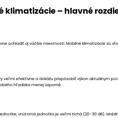
né klimatizácie – hlavné
rozdi
ívne ochladiť aj väčšie miestnosti. Mobilné klimatizácie sú vh
icky veľmi efektívne a dokážu prispôsobiť výkon aktuálnym p
odobého hľadiska menej úsporné.
jednotke, vnútorná jednotka je veľmi tichá (20–30 dB). Mobil