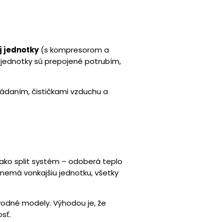
j jednotky
(s kompresorom a
 jednotky sú prepojené potrubím,
ládaním, čističkami vzduchu a
ako split systém – odoberá teplo
 nemá vonkajšiu jednotku, všetky
 vodné modely. Výhodou je, že
sť.