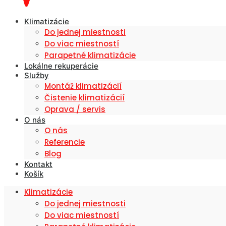
Klimatizácie
Do jednej miestnosti
Do viac miestností
Parapetné klimatizácie
Lokálne rekuperácie
Služby
Montáž klimatizácií
Čistenie klimatizácií
Oprava / servis
O nás
O nás
Referencie
Blog
Kontakt
Košík
Klimatizácie
Do jednej miestnosti
Do viac miestností