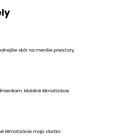
ely
odnejšie skôr na menšie priestory,
odmienkam. Mobilné klimatizácie
né klimatizácie majú všetko