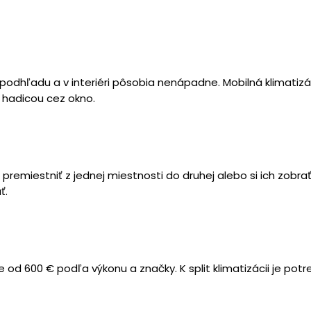
podhľadu a v interiéri pôsobia nenápadne. Mobilná klimatizá
s hadicou cez okno.
remiestniť z jednej miestnosti do druhej alebo si ich zobrať n
ť.
ie od 600 € podľa výkonu a značky. K split klimatizácii je po