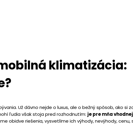
 mobilná klimatizácia:
e?
ývania. Už dávno nejde o luxus, ale o bežný spôsob, ako si
nohí ľudia však stoja pred rozhodnutím:
je pre mňa vhodnejš
 obidve riešenia, vysvetlíme ich výhody, nevýhody, cenu, s