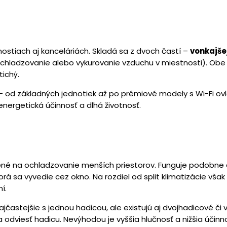
ostiach aj kanceláriách. Skladá sa z dvoch častí –
vonkajše
chladzovanie alebo vykurovanie vzduchu v miestnosti). Obe
tichý.
– od základných jednotiek až po prémiové modely s Wi-Fi ov
nergetická účinnosť a dlhá životnosť.
čené na ochladzovanie menších priestorov. Funguje podobne 
á sa vyvedie cez okno. Na rozdiel od split klimatizácie však
í.
ajčastejšie s jednou hadicou, ale existujú aj dvojhadicové či
 odviesť hadicu. Nevýhodou je vyššia hlučnosť a nižšia účinno