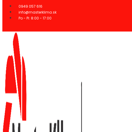
Preskočiť
0949 057 616
na
info@masterklima.sk
obsah
Po - Pi: 8:00 - 17:00