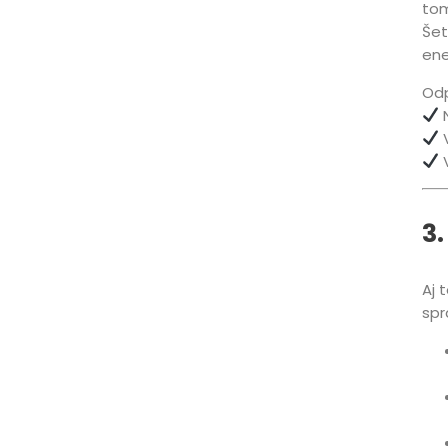
tom
Šet
ene
Odp
N
V
3
Aj 
spr