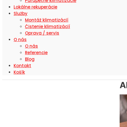
Parapetné klimatizácie
Lokálne rekuperácie
Služby
Montáž klimatizácií
Čistenie klimatizácií
Oprava / servis
O nás
O nás
Referencie
Blog
Kontakt
Košík
A