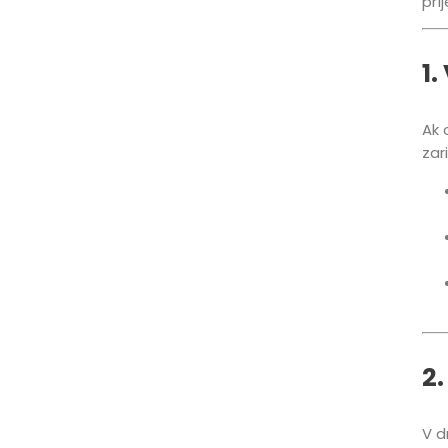
prí
1
Ak 
zar
2.
V d