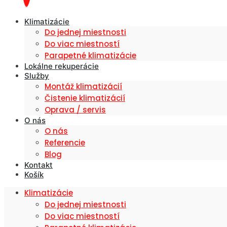
Klimatizácie
Do jednej miestnosti
Do viac miestností
Parapetné klimatizácie
Lokálne rekuperácie
Služby
Montáž klimatizácií
Čistenie klimatizácií
Oprava / servis
O nás
O nás
Referencie
Blog
Kontakt
Košík
Klimatizácie
Do jednej miestnosti
Do viac miestností