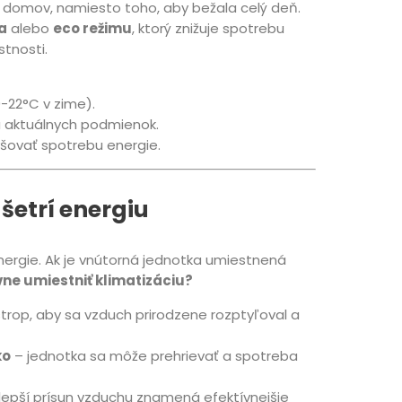
domov, namiesto toho, aby bežala celý deň.
a
alebo
eco režimu
, ktorý znižuje spotrebu
tnosti.
0-22°C v zime).
ľa aktuálnych podmienok.
yšovať spotrebu energie.
šetrí energiu
 energie. Ak je vnútorná jednotka umiestnená
ne umiestniť klimatizáciu?
strop, aby sa vzduch prirodzene rozptyľoval a
ko
– jednotka sa môže prehrievať a spotreba
lepší prísun vzduchu znamená efektívnejšie