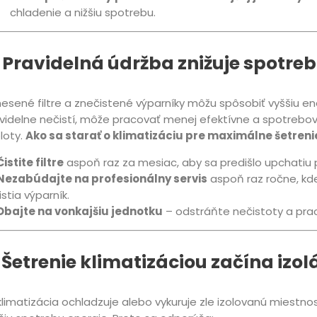
chladenie a nižšiu spotrebu.
. Pravidelná údržba znižuje spotre
esené filtre a znečistené výparníky môžu spôsobiť vyššiu ene
videlne nečistí, môže pracovať menej efektívne a spotrebov
loty.
Ako sa starať o klimatizáciu pre maximálne šetreni
Čistite filtre
aspoň raz za mesiac, aby sa predišlo upchatiu 
Nezabúdajte na profesionálny servis
aspoň raz ročne, kde
istia výparník.
Dbajte na vonkajšiu jednotku
– odstráňte nečistoty a prac
 Šetrenie klimatizáciou začína izol
klimatizácia ochladzuje alebo vykuruje zle izolovanú miestn