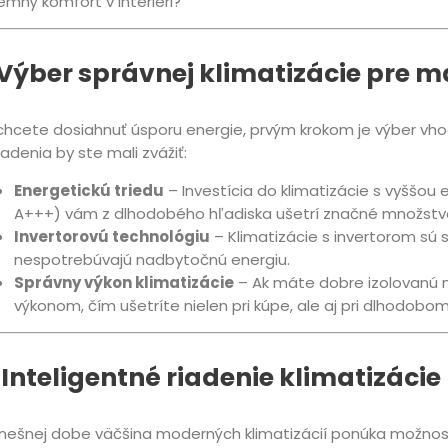
jemný komfort v interiéri?
. Výber správnej klimatizácie pre 
chcete dosiahnuť úsporu energie, prvým krokom je výber vhod
iadenia by ste mali zvážiť:
Energetickú triedu
– Investícia do klimatizácie s vyššou
A+++) vám z dlhodobého hľadiska ušetrí značné množstv
Invertorovú technológiu
– Klimatizácie s invertorom sú 
nespotrebúvajú nadbytočnú energiu.
Správny výkon klimatizácie
– Ak máte dobre izolovanú m
výkonom, čím ušetríte nielen pri kúpe, ale aj pri dlhodobom
 Inteligentné riadenie klimatizáci
nešnej dobe väčšina moderných klimatizácií ponúka možno