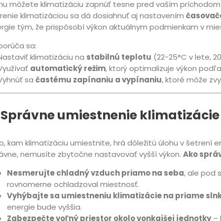
u môžete klimatizáciu zapnúť tesne pred vaším príchodom 
renie klimatizáciou sa dá dosiahnuť aj nastavením
časovač
rgie tým, že prispôsobí výkon aktuálnym podmienkam v mies
orúča sa:
astaviť klimatizáciu na
stabilnú teplotu
(22-25°C v lete, 2
yužívať
automatický režim
, ktorý optimalizuje výkon pod
Vyhnúť sa
častému zapínaniu a vypínaniu
, ktoré môže zv
. Správne umiestnenie klimatizácie 
to, kam klimatizáciu umiestnite, hrá dôležitú úlohu v šetrení
ávne, nemusíte zbytočne nastavovať vyšší výkon.
Ako správ
Nesmerujte chladný vzduch priamo na seba
, ale pod 
rovnomerne ochladzoval miestnosť.
Vyhýbajte sa umiestneniu klimatizácie na priame sln
energie bude vyššia.
Zabezpečte voľný priestor okolo vonkajšej jednotky
– 