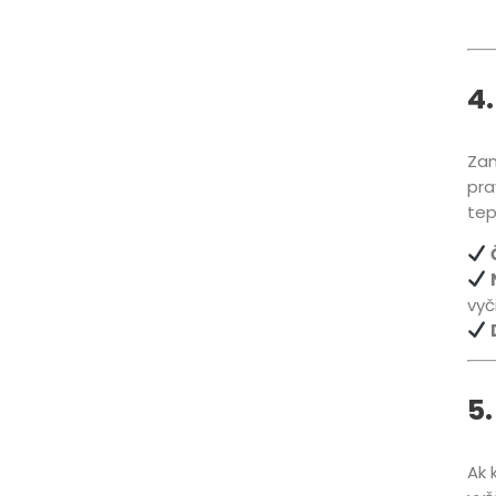
4
Zan
pra
tep
vyč
5.
Ak 