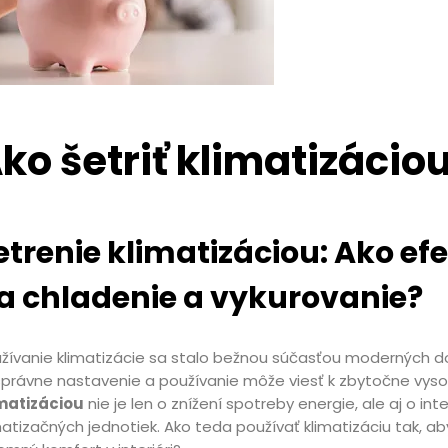
ko šetriť klimatizácio
etrenie klimatizáciou: Ako ef
a chladenie a vykurovanie?
žívanie klimatizácie sa stalo bežnou súčasťou moderných d
právne nastavenie a používanie môže viesť k zbytočne vyso
matizáciou
nie je len o znížení spotreby energie, ale aj o i
matizačných jednotiek. Ako teda používať klimatizáciu tak, aby