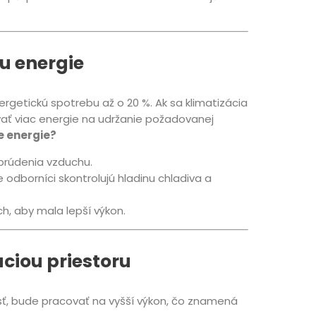
bu energie
rgetickú spotrebu až o 20 %. Ak sa klimatizácia
ať viac energie na udržanie požadovanej
e energie?
prúdenia vzduchu.
 odborníci skontrolujú hladinu chladiva a
h, aby mala lepší výkon.
áciou priestoru
osť, bude pracovať na vyšší výkon, čo znamená