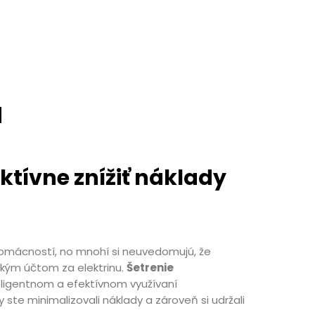
u
ektívne znížiť náklady
omácností, no mnohí si neuvedomujú, že
kým účtom za elektrinu.
Šetrenie
nteligentnom a efektívnom využívaní
 ste minimalizovali náklady a zároveň si udržali