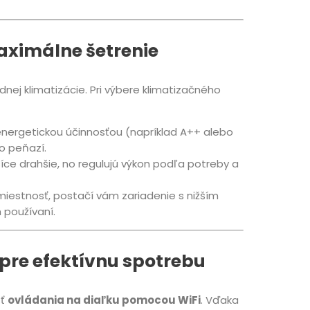
maximálne šetrenie
nej klimatizácie. Pri výbere klimatizačného
 energetickou účinnosťou (napríklad A++ alebo
o peňazí.
síce drahšie, no regulujú výkon podľa potreby a
iestnosť, postačí vám zariadenie s nižším
 používaní.
e pre efektívnu spotrebu
sť
ovládania na diaľku pomocou WiFi
. Vďaka