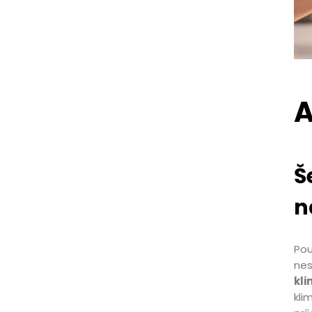
A
Š
n
Pou
nes
kli
kli