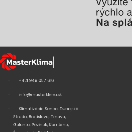
t
k
d
t
y
t
u
o
o
k
v
v
t
o
v
+421 949 057 616
info@masterklima.sk
Klimatizácie Senec, Dunajská
Streda, Bratislava, Trnava,
Galanta, Pezinok, Komárno,