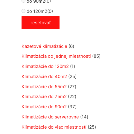
do 90m2
(0)
do 120m2
(0)
resetovať
6
Kazetové klimatizácie
6
p
8
Klimatizácia do jednej miestnosti
85
r
5
1
Klimatizácie do 120m2
1
o
p
p
2
Klimatizácie do 40m2
25
d
r
r
5
2
Klimatizácie do 55m2
27
u
o
o
p
7
2
Klimatizácie do 75m2
22
k
d
d
r
p
2
3
Klimatizácie do 90m2
37
t
u
u
o
r
p
7
1
Klimatizácie do serverovne
14
o
k
k
d
o
r
p
4
v
2
Klimatizácie do viac miestností
25
t
t
u
d
o
r