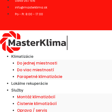
0949 057 616
info@masterklima.sk
Po - Pi: 8:00 - 17:00
Klimatizácie
Do jednej miestnosti
Do viac miestností
Parapetné klimatizácie
Lokálne rekuperácie
Služby
Montáž klimatizácií
Čistenie klimatizácií
Oprava / servis