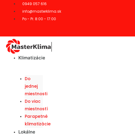
0949 057 616
info@masterklima.sk
Po - Pi: 8:00 - 17:00
Facebook-f
Klimatizácie
Do
jednej
miestnosti
Do viac
miestností
Parapetné
klimatizácie
Lokálne