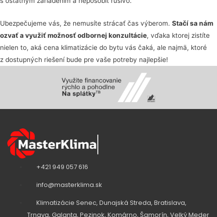
s ostatným zariadením a nepôsobiť rušivo.
Ubezpečujeme vás, že nemusíte strácať čas výberom.
Stačí sa nám
ozvať a využiť možnosť odbornej konzultácie
, vďaka ktorej zistíte
nielen to, aká cena klimatizácie do bytu vás čaká, ale najmä, ktoré
z dostupných riešení bude pre vaše potreby najlepšie!
+421 949 057 616
info@masterklima.sk
Klimatizácie Senec, Dunajská Streda, Bratislava,
Trnava, Galanta, Pezinok, Komárno, Šamorín, Velký Meder