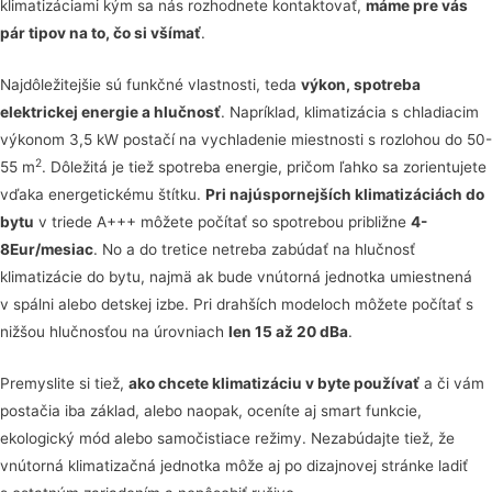
klimatizáciami kým sa nás rozhodnete kontaktovať,
máme pre vás
pár tipov na to, čo si všímať
.
Najdôležitejšie sú funkčné vlastnosti, teda
výkon, spotreba
elektrickej energie a hlučnosť
. Napríklad, klimatizácia s chladiacim
výkonom 3,5 kW postačí na vychladenie miestnosti s rozlohou do 50-
2
55 m
. Dôležitá je tiež spotreba energie, pričom ľahko sa zorientujete
vďaka energetickému štítku.
Pri najúspornejších klimatizáciách do
bytu
v triede A+++ môžete počítať so spotrebou približne
4-
8Eur/mesiac
. No a do tretice netreba zabúdať na hlučnosť
klimatizácie do bytu, najmä ak bude vnútorná jednotka umiestnená
v spálni alebo detskej izbe. Pri drahších modeloch môžete počítať s
nižšou hlučnosťou na úrovniach
len 15 až 20 dBa
.
Premyslite si tiež,
ako chcete klimatizáciu v byte používať
a či vám
postačia iba základ, alebo naopak, oceníte aj smart funkcie,
ekologický mód alebo samočistiace režimy. Nezabúdajte tiež, že
vnútorná klimatizačná jednotka môže aj po dizajnovej stránke ladiť