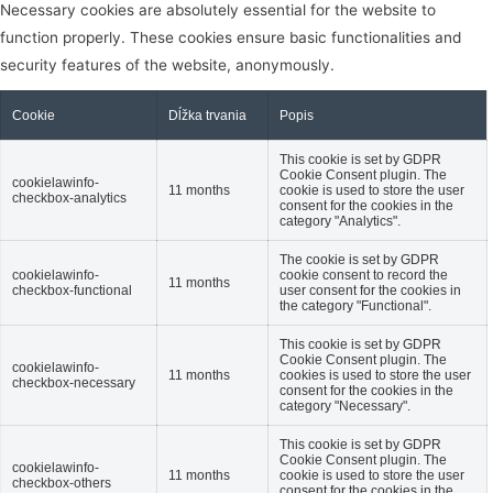
Necessary cookies are absolutely essential for the website to
function properly. These cookies ensure basic functionalities and
security features of the website, anonymously.
Cookie
Dĺžka trvania
Popis
This cookie is set by GDPR
Cookie Consent plugin. The
cookielawinfo-
11 months
cookie is used to store the user
checkbox-analytics
consent for the cookies in the
category "Analytics".
The cookie is set by GDPR
cookielawinfo-
cookie consent to record the
11 months
checkbox-functional
user consent for the cookies in
the category "Functional".
This cookie is set by GDPR
Cookie Consent plugin. The
cookielawinfo-
11 months
cookies is used to store the user
checkbox-necessary
consent for the cookies in the
category "Necessary".
This cookie is set by GDPR
Cookie Consent plugin. The
cookielawinfo-
11 months
cookie is used to store the user
checkbox-others
consent for the cookies in the