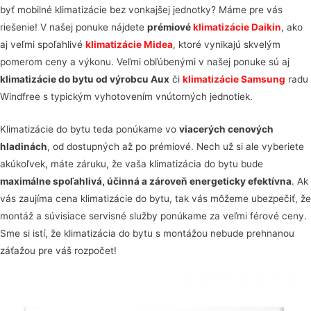
byť mobilné klimatizácie bez vonkajšej jednotky? Máme pre vás
riešenie! V našej ponuke nájdete
prémiové
klimatizácie Daikin
, ako
aj veľmi spoľahlivé
klimatizácie Midea
, ktoré vynikajú skvelým
pomerom ceny a výkonu. Veľmi obľúbenými v našej ponuke sú aj
klimatizácie do bytu od výrobcu Aux
či
klimatizácie Samsung
radu
Windfree s typickým vyhotovením vnútorných jednotiek.
Klimatizácie do bytu teda ponúkame vo
viacerých cenových
hladinách
, od dostupných až po prémiové. Nech už si ale vyberiete
akúkoľvek, máte záruku, že vaša klimatizácia do bytu bude
maximálne spoľahlivá, účinná a zároveň energeticky efektívna
. Ak
vás zaujíma cena klimatizácie do bytu, tak vás môžeme ubezpečiť, že
montáž a súvisiace servisné služby ponúkame za veľmi férové ceny.
Sme si istí, že klimatizácia do bytu s montážou nebude prehnanou
záťažou pre váš rozpočet!