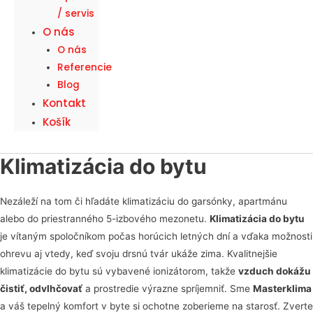
/ servis
O nás
O nás
Referencie
Blog
Kontakt
Košík
Klimatizácia do bytu
Nezáleží na tom či hľadáte klimatizáciu do garsónky, apartmánu
alebo do priestranného 5-izbového mezonetu.
Klimatizácia do bytu
je vítaným spoločníkom počas horúcich letných dní a vďaka možnosti
ohrevu aj vtedy, keď svoju drsnú tvár ukáže zima. Kvalitnejšie
klimatizácie do bytu sú vybavené ionizátorom, takže
vzduch dokážu
čistiť, odvlhčovať
a prostredie výrazne spríjemniť. Sme
Masterklima
a váš tepelný komfort v byte si ochotne zoberieme na starosť. Zverte