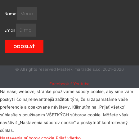
Name
Email
ODOSLAŤ
© All rights reserved Masterklima trade s.r.o. 2021-2026
Facebook-f
Youtube
Na našej webovej stránke používame súbory cookie, aby sme vám
poskytli čo najrelevantnejší zážitok tým, že si zapamätáme vaše
preferencie a opakované návštevy. Kliknutím na „Prijať všetko“
súhlasíte s používaním VŠETKÝCH súborov cookie. Môžete však
navštíviť „Nastavenia súborov cookie“ a poskytnúť kontrolovaný
súhlas.
Nastavenia súborov cookie
Prijať všetko