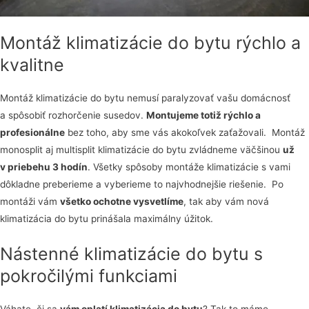
Montáž klimatizácie do bytu rýchlo a
kvalitne
Montáž klimatizácie do bytu nemusí paralyzovať vašu domácnosť
a spôsobiť rozhorčenie susedov.
Montujeme totiž rýchlo a
profesionálne
bez toho, aby sme vás akokoľvek zaťažovali. Montáž
monosplit aj multisplit klimatizácie do bytu zvládneme väčšinou
už
v priebehu 3 hodín
. Všetky spôsoby montáže klimatizácie s vami
dôkladne preberieme a vyberieme to najvhodnejšie riešenie. Po
montáži vám
všetko ochotne vysvetlíme
, tak aby vám nová
klimatizácia do bytu prinášala maximálny úžitok.
Nástenné klimatizácie do bytu s
pokročilými funkciami
Váhate, či sa
vám oplatí klimatizácia do bytu
? Tak to máme