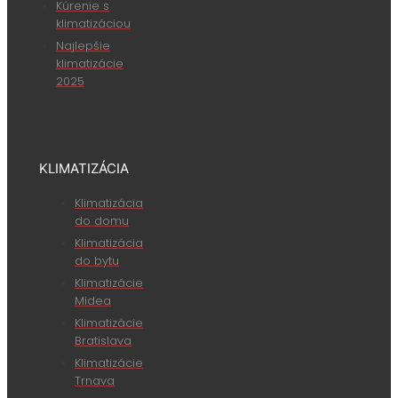
Kúrenie s
klimatizáciou
Najlepšie
klimatizácie
2025
KLIMATIZÁCIA
Klimatizácia
do domu
Klimatizácia
do bytu
Klimatizácie
Midea
Klimatizácie
Bratislava
Klimatizácie
Trnava