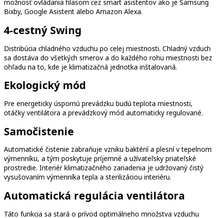
možnosť ovládania hlasom cez smart asistentov ako je Samsung
Bixby, Google Asistent alebo Amazon Alexa.
4-cestný Swing
Distribúcia chladného vzduchu po celej miestnosti. Chladný vzduch
sa dostáva do všetkých smerov a do každého rohu miestnosti bez
ohľadu na to, kde je klimatizačná jednotka inštalovaná.
Ekologický mód
Pre energeticky úspornú prevádzku budú teplota miestnosti,
otáčky ventilátora a prevádzkový mód automaticky regulované.
Samočistenie
Automatické čistenie zabraňuje vzniku baktérií a plesní v tepelnom
výmenníku, a tým poskytuje príjemné a užívateľsky priateľské
prostredie. Interiér klimatizačného zariadenia je udržovaný čistý
vysušovaním výmenníka tepla a sterilizáciou interiéru.
Automatická regulácia ventilátora
Táto funkcia sa stará o prívod optimálneho množstva vzduchu