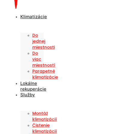
Klimatizácie
Do
jednej
miestnosti
Do
viac
miestností
Parapetné
klimatizácie
Lokálne
rekuperácie
Služby
Montáž
klimatizácií
Čistenie
klimatizácií