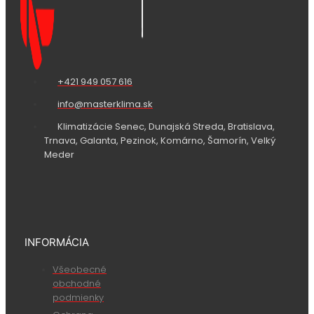
+421 949 057 616
info@masterklima.sk
Klimatizácie Senec, Dunajská Streda, Bratislava,
Trnava, Galanta, Pezinok, Komárno, Šamorín, Velký
Meder
INFORMÁCIA
Všeobecné
obchodné
podmienky