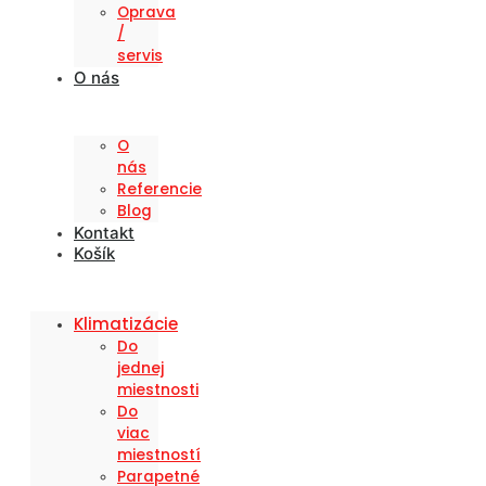
Oprava
/
servis
O nás
O
nás
Referencie
Blog
Kontakt
Košík
Klimatizácie
Do
jednej
miestnosti
Do
viac
miestností
Parapetné