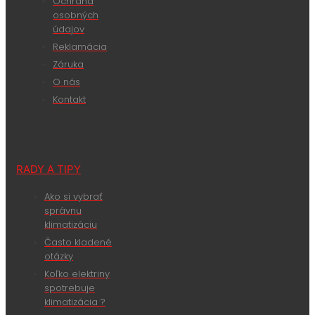
Ochrana
osobných
údajov
Reklamácia
Záruka
O nás
Kontakt
RADY A TIPY
Ako si vybrať
správnu
klimatizáciu
Často kladené
otázky
Koľko elektriny
spotrebuje
klimatizácia ?