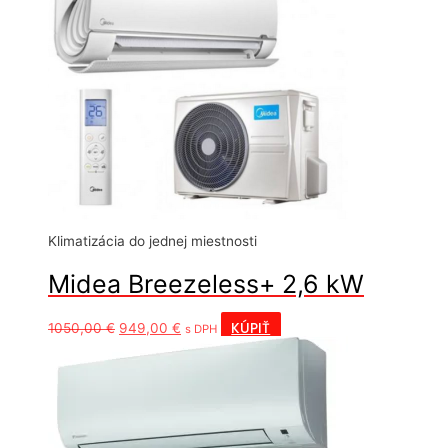
Klimatizácia do jednej miestnosti
Midea Breezeless+ 2,6 kW
Pôvodná
Aktuálna
KÚPIŤ
1050,00
€
949,00
€
s DPH
cena
cena
bola:
je:
1050,00 €.
949,00 €.