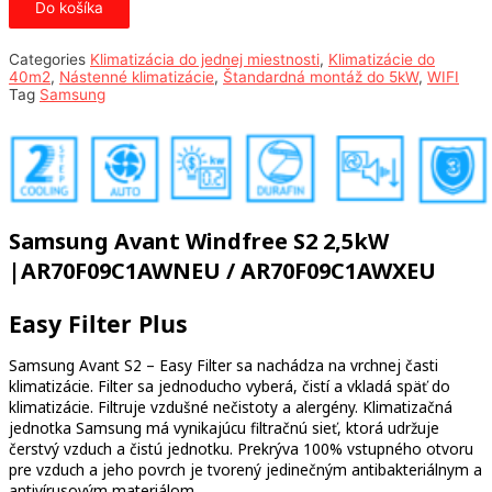
Windfree
Do košíka
Avant
S2
2,5kW
Categories
Klimatizácia do jednej miestnosti
,
Klimatizácie do
40m2
,
Nástenné klimatizácie
,
Štandardná montáž do 5kW
,
WIFI
Tag
Samsung
Samsung Avant Windfree S2 2,5kW
|AR70F09C1AWNEU / AR70F09C1AWXEU
Easy Filter Plus
Samsung Avant S2 – Easy Filter sa nachádza na vrchnej časti
klimatizácie. Filter sa jednoducho vyberá, čistí a vkladá späť do
klimatizácie. Filtruje vzdušné nečistoty a alergény. Klimatizačná
jednotka Samsung má vynikajúcu filtračnú sieť, ktorá udržuje
čerstvý vzduch a čistú jednotku. Prekrýva 100% vstupného otvoru
pre vzduch a jeho povrch je tvorený jedinečným antibakteriálnym a
antivírusovým materiálom.