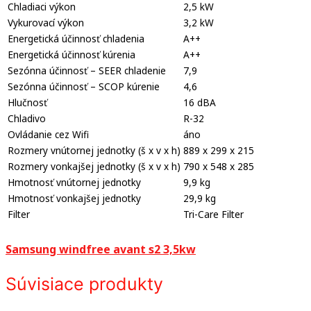
Chladiaci výkon
2,5 kW
Vykurovací výkon
3,2 kW
Energetická účinnosť chladenia
A++
Energetická účinnosť kúrenia
A++
Sezónna účinnosť – SEER chladenie
7,9
Sezónna účinnosť – SCOP kúrenie
4,6
Hlučnosť
16 dBA
Chladivo
R-32
Ovládanie cez Wifi
áno
Rozmery vnútornej jednotky (š x v x h)
889 x 299 x 215
Rozmery vonkajšej jednotky (š x v x h)
790 x 548 x 285
Hmotnosť vnútornej jednotky
9,9 kg
Hmotnosť vonkajšej jednotky
29,9 kg
Filter
Tri-Care Filter
Samsung windfree avant s2 3,5kw
Súvisiace produkty