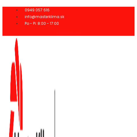
Preskočiť
na
0949 057 616
obsah
info@masterklima.sk
Po - Pi: 8:00 - 17:00
Facebook-f