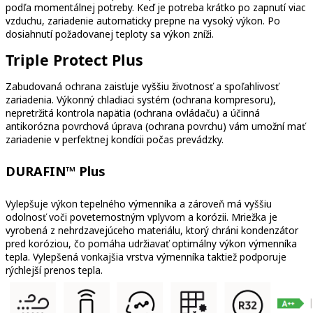
podľa momentálnej potreby. Keď je potreba krátko po zapnutí viac
vzduchu, zariadenie automaticky prepne na vysoký výkon. Po
dosiahnutí požadovanej teploty sa výkon zníži.
Triple Protect Plus
Zabudovaná ochrana zaisťuje vyššiu životnosť a spoľahlivosť
zariadenia. Výkonný chladiaci systém (ochrana kompresoru),
nepretržitá kontrola napätia (ochrana ovládaču) a účinná
antikorózna povrchová úprava (ochrana povrchu) vám umožní mať
zariadenie v perfektnej kondícii počas prevádzky.
DURAFIN™ Plus
Vylepšuje výkon tepelného výmenníka a zároveň má vyššiu
odolnosť voči poveternostným vplyvom a korózii. Mriežka je
vyrobená z nehrdzavejúceho materiálu, ktorý chráni kondenzátor
pred koróziou, čo pomáha udržiavať optimálny výkon výmenníka
tepla. Vylepšená vonkajšia vrstva výmenníka taktiež podporuje
rýchlejší prenos tepla.