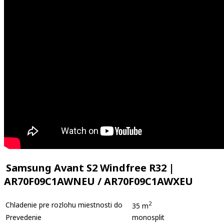
Samsung Avant S2 Windfree R32 |
AR70F09C1AWNEU / AR70F09C1AWXEU
2
Chladenie pre rozlohu miestnosti do
35 m
Prevedenie
monosplit