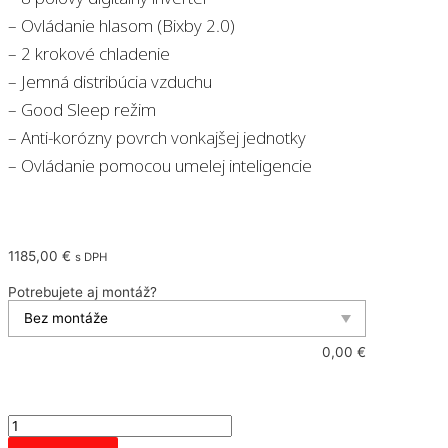
– Ovládanie hlasom (Bixby 2.0)
– 2 krokové chladenie
– Jemná distribúcia vzduchu
– Good Sleep režim
– Anti-korózny povrch vonkajšej jednotky
– Ovládanie pomocou umelej inteligencie
1185,00
€
s DPH
Potrebujete aj montáž?
0,00
€
množstvo
Samsung