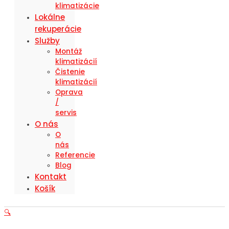
klimatizácie
Lokálne
rekuperácie
Služby
Montáž
klimatizácií
Čistenie
klimatizácií
Oprava
/
servis
O nás
O
nás
Referencie
Blog
Kontakt
Košík
🔍