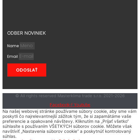
ODBER NOVINIEK
Name
Email
ODOSLAŤ
© All rights reserved Masterklima trade s.r.o. 2021-2026
Facebook-f
Youtube
Na našej webovej stránke používame súbory cookie, aby sme vám
poskytli čo najrelevantnejší zážitok tým, že si zapamätáme vaše
preferencie a opakované návštevy. Kliknutím na „Prijať všetko“
súhlasíte s používaním VŠETKÝCH súborov cookie. Môžete však
navštíviť „Nastavenia súborov cookie“ a poskytnúť kontrolovaný
súhlas.