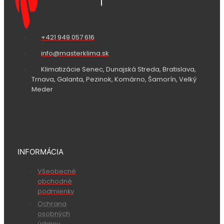
+421 949 057 616
info@masterklima.sk
Klimatizácie Senec, Dunajská Streda, Bratislava,
Trnava, Galanta, Pezinok, Komárno, Šamorín, Velký
Meder
INFORMÁCIA
Všeobecné
obchodné
podmienky
Ochrana
osobných
údajov