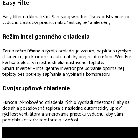
Easy Filter
Easy filter na klimatizácií Samsung windfree 1way odstraňuje zo
vzduchu čiastočky prachu, mikročastice, peľ a alergény
Režim inteligentného chladenia
Tento režim účinne a rýchlo ochladzuje vzduch, najskôr s rýchlym
chladením, po ktorom sa automaticky prepne do režimu WindFree,
keď sa teplota v miestnosti blíži nastavenej teplote.
Smart Inverter – inteligentný invertor pre udržanie optimálnej
teploty bez potreby zapínania a vypínania kompresoru
Dvojstupňové chladenie
Funkcia 2-krokového chladenia rýchlo vychladí miestnosť, aby sa
dosiahla požadovaná teplota a následne automaticky upraví
rýchlosť ventilátora a smerovanie prietoku vzduchu, aby vám
pomohla zostať v komforte a sviežosti.