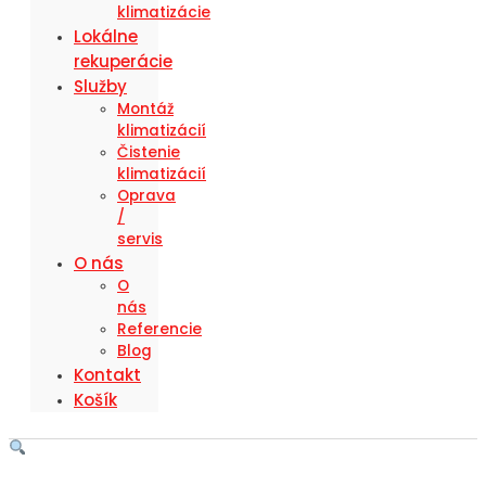
klimatizácie
Lokálne
rekuperácie
Služby
Montáž
klimatizácií
Čistenie
klimatizácií
Oprava
/
servis
O nás
O
nás
Referencie
Blog
Kontakt
Košík