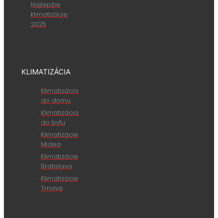
Najlepšie
klimatizácie
2025
KLIMATIZÁCIA
Klimatizácia
do domu
Klimatizácia
do bytu
Klimatizácie
Midea
Klimatizácie
Bratislava
Klimatizácie
Trnava