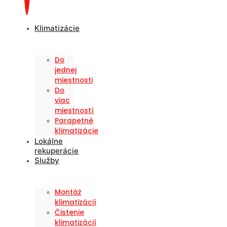
Klimatizácie
Do
jednej
miestnosti
Do
viac
miestností
Parapetné
klimatizácie
Lokálne
rekuperácie
Služby
Montáž
klimatizácií
Čistenie
klimatizácií