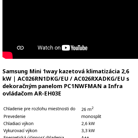
Samsung Mini 1way kazetová klimatizácia 2,6
kW
| AC026RN1DKG/EU / AC026RXADKG/EU s
dekoračným panelom PC1NWFMAN a Infra
ovládačom AR-EH03E
2
Chladenie pre rozlohu miestnosti do
26 m
Prevedenie
monosplit
Chladiaci výkon
2,6 kW
Vykurovací výkon
3,3 kW
Energetická účinnosť chladenia
A++