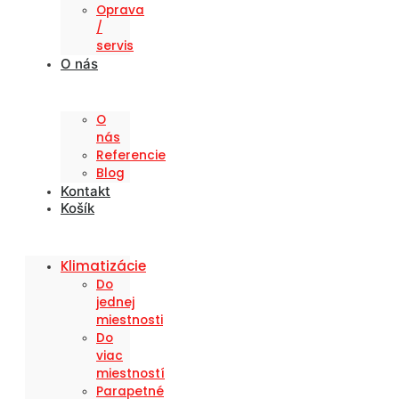
Oprava
/
servis
O nás
O
nás
Referencie
Blog
Kontakt
Košík
Klimatizácie
Do
jednej
miestnosti
Do
viac
miestností
Parapetné