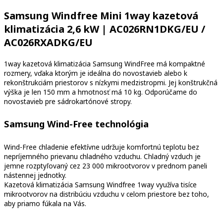
Samsung Windfree Mini 1way kazetová
klimatizácia 2,6 kW | AC026RN1DKG/EU /
AC026RXADKG/EU
1way kazetová klimatizácia Samsung WindFree má kompaktné
rozmery, vďaka ktorým je ideálna do novostavieb alebo k
rekonštrukciám priestorov s nízkymi medzistropmi. Jej konštrukčná
výška je len 150 mm a hmotnosť má 10 kg. Odporúčame do
novostavieb pre sádrokartónové stropy.
Samsung Wind-Free technológia
Wind-Free chladenie efektívne udržuje komfortnú teplotu bez
nepríjemného prievanu chladného vzduchu. Chladný vzduch je
jemne rozptyľovaný cez 23 000 mikrootvorov v prednom paneli
nástennej jednotky.
Kazetová klimatizácia Samsung Windfree 1way využíva tisíce
mikrootvorov na distribúciu vzduchu v celom priestore bez toho,
aby priamo fúkala na Vás.