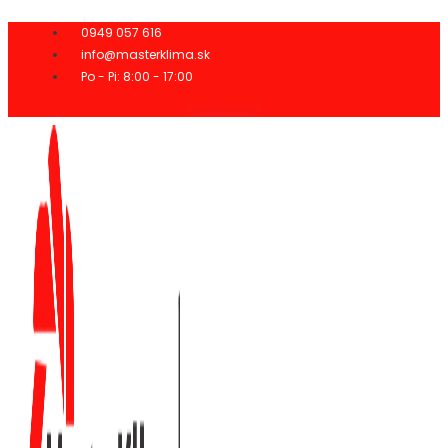
Preskočiť
na
0949 057 616
obsah
info@masterklima.sk
Po - Pi: 8:00 - 17:00
Facebook-f