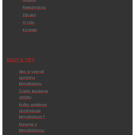
Reklamácia
Záruka
O nás
Kontakt
RADY A TIPY
Ako si vybrať
správnu
klimatizáciu
Často kladené
otázky
Koľko elektriny
spotrebuje
klimatizácia ?
Kúrenie s
klimatizáciou