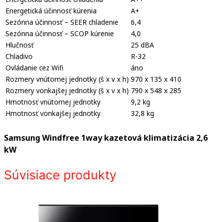
Energetická účinnosť kúrenia
A+
Sezónna účinnosť – SEER chladenie
6,4
Sezónna účinnosť – SCOP kúrenie
4,0
Hlučnosť
25 dBA
Chladivo
R-32
Ovládanie cez Wifi
áno
Rozmery vnútornej jednotky (š x v x h)
970 x 135 x 410
Rozmery vonkajšej jednotky (š x v x h)
790 x 548 x 285
Hmotnosť vnútornej jednotky
9,2 kg
Hmotnosť vonkajšej jednotky
32,8 kg
Samsung Windfree 1way kazetová klimatizácia 2,6
kW
Súvisiace produkty