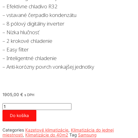
– Efektívne chladivo R32
– vstavané čerpadlo kondenzátu
– 8 pólový digitálny inverter
– Nízka hlučnosť
– 2 krokové chladenie
– Easy filter
– Inteligentné chladenie
– Anti-korózny povrch vonkajšej jednotky
1905,00
€
s DPH
množstvo
Samsung
Windfree
Do košíka
1way
2,6
kW
Categories
Kazetové klimatizácie
,
Klimatizácia do jednej
miestnosti
,
Klimatizácie do 40m2
Tag
Samsung