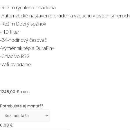
-Režim rýchleho chladenia
-Automatické nastavenie prúdenia vzduchu v dvoch smeroch
-Režim Dobrý spánok
-HD filter
-24-hodinový časovač
-Výmenník tepla DuraFin+
-Chladivo R32
-Wifi ovládanie
1245,00
€
s DPH
Potrebujete aj montáž?
0,00
€