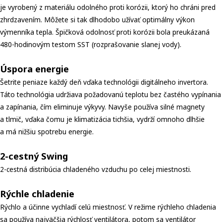
je vyrobený z materiálu odolného proti korózii, ktorý ho chráni pred
zhrdzavením. Môžete si tak dlhodobo užívať optimálny výkon
výmenníka tepla. Špičková odolnosť proti korózii bola preukázaná
480-hodinovým testom SST (rozprašovanie slanej vody).
Úspora energie
Šetrite peniaze každý deň vďaka technológii digitálneho invertora.
Táto technológia udržiava požadovanú teplotu bez častého vypínania
a zapínania, čím eliminuje výkyvy. Navyše používa silné magnety
a tlmič, vďaka čomu je klimatizácia tichšia, vydrží omnoho dlhšie
a má nižšiu spotrebu energie.
2-cestný Swing
2-cestná distribúcia chladeného vzduchu po celej miestnosti.
Rýchle chladenie
Rýchlo a účinne vychladí celú miestnosť. V režime rýchleho chladenia
sa používa najväčšia rýchlosť ventilátora, potom sa ventilátor