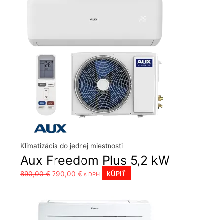
Klimatizácia do jednej miestnosti
Aux Freedom Plus 5,2 kW
Pôvodná
Aktuálna
KÚPIŤ
890,00
€
790,00
€
s DPH
cena
cena
bola:
je:
890,00 €.
790,00 €.