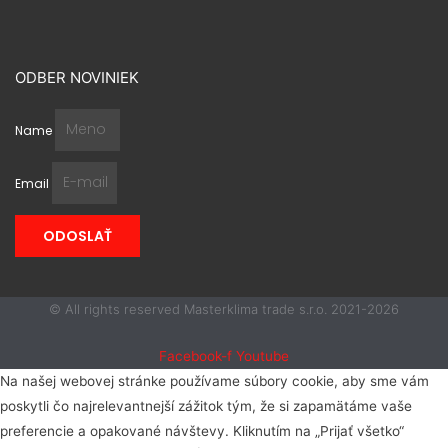
ODBER NOVINIEK
Name
Email
ODOSLAŤ
© All rights reserved Masterklima trade s.r.o. 2021-2026
Facebook-f
Youtube
Na našej webovej stránke používame súbory cookie, aby sme vám
poskytli čo najrelevantnejší zážitok tým, že si zapamätáme vaše
preferencie a opakované návštevy. Kliknutím na „Prijať všetko“