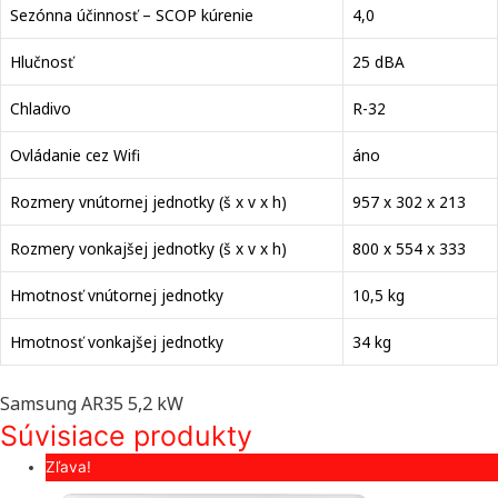
Sezónna účinnosť – SCOP kúrenie
4,0
Hlučnosť
25 dBA
Chladivo
R-32
Ovládanie cez Wifi
áno
Rozmery vnútornej jednotky (š x v x h)
957 x 302 x 213
Rozmery vonkajšej jednotky (š x v x h)
800 x 554 x 333
Hmotnosť vnútornej jednotky
10,5 kg
Hmotnosť vonkajšej jednotky
34 kg
Samsung AR35 5,2 kW
Súvisiace produkty
Zľava!