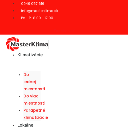
0949 057 616
info@masterklima.sk
Po - Pi: 8:00 - 17:00
Facebook-f
Klimatizácie
Do
jednej
miestnosti
Do viac
miestností
Parapetné
klimatizácie
Lokálne