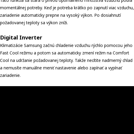
Táto funkcia sa stará o prívod optimálneho množstva vzduchu podľa
momentálnej potreby. Keď je potreba krátko po zapnutí viac vzduchu,
zariadenie automaticky prepne na vysoký výkon. Po dosiahnutí
požadovanej teploty sa výkon zníži.
Digital Inverter
Klimatizácie Samsung začnú chladenie vzduchu rýchlo pomocou jeho
Fast Cool režimu a potom sa automaticky zmení režim na Comfort
Cool na udržanie požadovanej teploty. Takže necítite nadmerný chlad
a nemusíte manuálne meniť nastavenie alebo zapínať a vypínať
zariadenie.