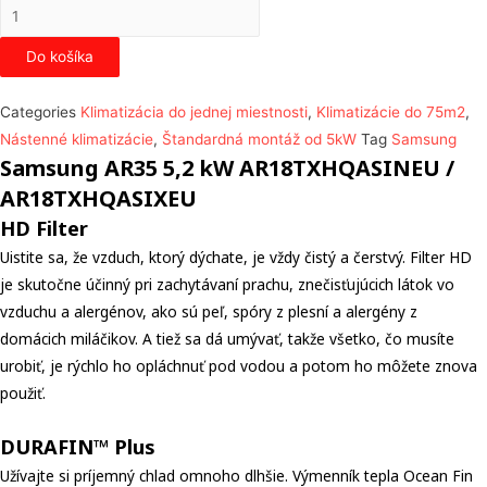
množstvo
Samsung
Do košíka
AR35
5,2
Categories
Klimatizácia do jednej miestnosti
,
Klimatizácie do 75m2
,
kW
Nástenné klimatizácie
,
Štandardná montáž od 5kW
Tag
Samsung
Samsung AR35 5,2 kW AR18TXHQASINEU /
AR18TXHQASIXEU
HD Filter
Uistite sa, že vzduch, ktorý dýchate, je vždy čistý a čerstvý. Filter HD
je skutočne účinný pri zachytávaní prachu, znečisťujúcich látok vo
vzduchu a alergénov, ako sú peľ, spóry z plesní a alergény z
domácich miláčikov. A tiež sa dá umývať, takže všetko, čo musíte
urobiť, je rýchlo ho opláchnuť pod vodou a potom ho môžete znova
použiť.
DURAFIN™ Plus
Užívajte si príjemný chlad omnoho dlhšie. Výmenník tepla Ocean Fin