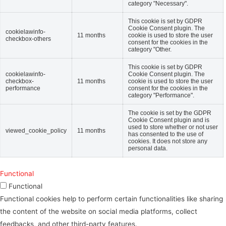
category "Necessary".
This cookie is set by GDPR
Cookie Consent plugin. The
cookielawinfo-
11 months
cookie is used to store the user
checkbox-others
consent for the cookies in the
category "Other.
This cookie is set by GDPR
cookielawinfo-
Cookie Consent plugin. The
checkbox-
11 months
cookie is used to store the user
performance
consent for the cookies in the
category "Performance".
The cookie is set by the GDPR
Cookie Consent plugin and is
used to store whether or not user
viewed_cookie_policy
11 months
has consented to the use of
cookies. It does not store any
personal data.
Functional
Functional
Functional cookies help to perform certain functionalities like sharing
the content of the website on social media platforms, collect
feedbacks, and other third-party features.