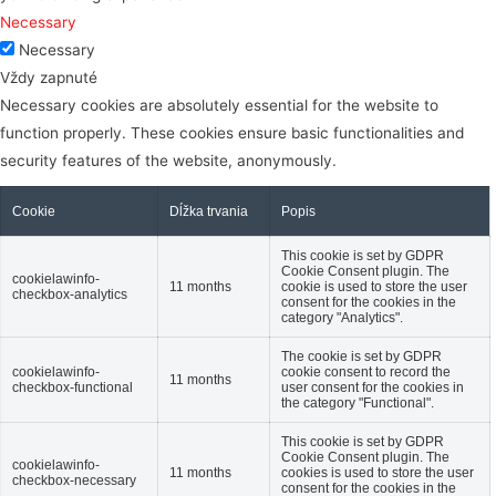
Necessary
Necessary
Vždy zapnuté
Necessary cookies are absolutely essential for the website to
function properly. These cookies ensure basic functionalities and
security features of the website, anonymously.
Cookie
Dĺžka trvania
Popis
This cookie is set by GDPR
Cookie Consent plugin. The
cookielawinfo-
11 months
cookie is used to store the user
checkbox-analytics
consent for the cookies in the
category "Analytics".
The cookie is set by GDPR
cookielawinfo-
cookie consent to record the
11 months
checkbox-functional
user consent for the cookies in
the category "Functional".
This cookie is set by GDPR
Cookie Consent plugin. The
cookielawinfo-
11 months
cookies is used to store the user
checkbox-necessary
consent for the cookies in the