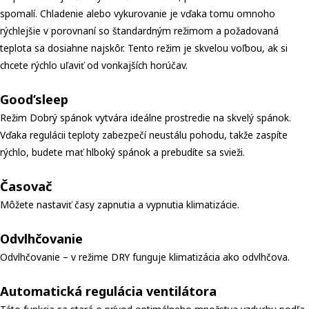
spomalí. Chladenie alebo vykurovanie je vďaka tomu omnoho
rýchlejšie v porovnaní so štandardným režimom a požadovaná
teplota sa dosiahne najskôr. Tento režim je skvelou voľbou, ak si
chcete rýchlo uľaviť od vonkajších horúčav.
Good’sleep
Režim Dobrý spánok vytvára ideálne prostredie na skvelý spánok.
Vďaka regulácii teploty zabezpečí neustálu pohodu, takže zaspíte
rýchlo, budete mať hlboký spánok a prebudíte sa svieži.
Časovač
Môžete nastaviť časy zapnutia a vypnutia klimatizácie.
Odvlhčovanie
Odvlhčovanie – v režime DRY funguje klimatizácia ako odvlhčova.
Automatická regulácia ventilátora