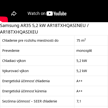
Samsung AR35 5,2 kW AR18TXHQASINEU /
AR18TXHQASIXEU
2
Chladenie pre rozlohu miestnosti do
75 m
Prevedenie
monosplit
Chladiaci výkon
5,2 kW
Vykurovací výkon
5,2 kW
Energetická účinnosť chladenia
A++
Energetická účinnosť kúrenia
A++
Sezónna účinnosť – SEER chladenie
7,1