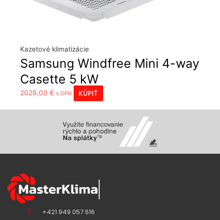
Kazetové klimatizácie
Samsung Windfree Mini 4-way
Casette 5 kW
KÚPIŤ
2029,00
€
s DPH
+421 949 057 616