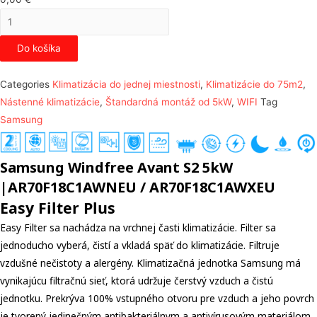
množstvo
Samsung
Do košíka
Windfree
Avant
Categories
Klimatizácia do jednej miestnosti
,
Klimatizácie do 75m2
,
S2
Nástenné klimatizácie
,
Štandardná montáž od 5kW
,
WIFI
Tag
5kW
Samsung
Samsung Windfree Avant S2 5kW
|AR70F18C1AWNEU / AR70F18C1AWXEU
Easy Filter Plus
Easy Filter sa nachádza na vrchnej časti klimatizácie. Filter sa
jednoducho vyberá, čistí a vkladá späť do klimatizácie. Filtruje
vzdušné nečistoty a alergény. Klimatizačná jednotka Samsung má
vynikajúcu filtračnú sieť, ktorá udržuje čerstvý vzduch a čistú
jednotku. Prekrýva 100% vstupného otvoru pre vzduch a jeho povrch
je tvorený jedinečným antibakteriálnym a antivírusovým materiálom.