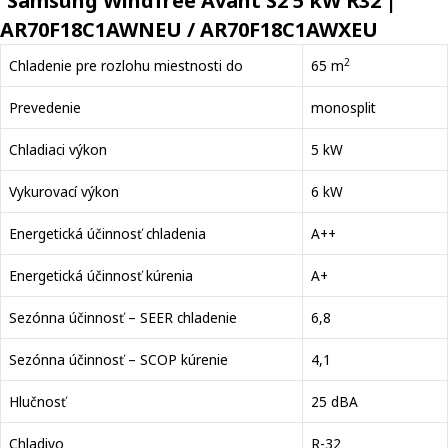
Samsung Windfree Avant S2 5 kW R32 |
AR70F18C1AWNEU / AR70F18C1AWXEU
2
Chladenie pre rozlohu miestnosti do
65 m
Prevedenie
monosplit
Chladiaci výkon
5 kW
Vykurovací výkon
6 kW
Energetická účinnosť chladenia
A++
Energetická účinnosť kúrenia
A+
Sezónna účinnosť – SEER chladenie
6,8
Sezónna účinnosť – SCOP kúrenie
4,1
Hlučnosť
25 dBA
Chladivo
R-32