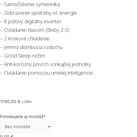
– Samočistenie výmenníka
– Zobrazenie spotreby el. energie
– 8 pólový digitálny inverter
– Ovládanie hlasom (Bixby 2.0)
– 2 krokové chladenie
– Jemná distribúcia vzduchu
– Good Sleep režim
– Anti-korózny povrch vonkajšej jednotky
– Ovládanie pomocou umelej inteligencie
1790,00
€
s DPH
Potrebujete aj montáž?
0,00
€