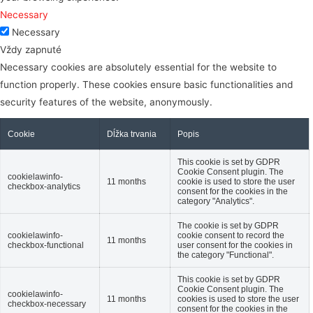
Necessary
Necessary
Vždy zapnuté
Necessary cookies are absolutely essential for the website to
function properly. These cookies ensure basic functionalities and
security features of the website, anonymously.
Cookie
Dĺžka trvania
Popis
This cookie is set by GDPR
Cookie Consent plugin. The
cookielawinfo-
11 months
cookie is used to store the user
checkbox-analytics
consent for the cookies in the
category "Analytics".
The cookie is set by GDPR
cookielawinfo-
cookie consent to record the
11 months
checkbox-functional
user consent for the cookies in
the category "Functional".
This cookie is set by GDPR
Cookie Consent plugin. The
cookielawinfo-
11 months
cookies is used to store the user
checkbox-necessary
consent for the cookies in the