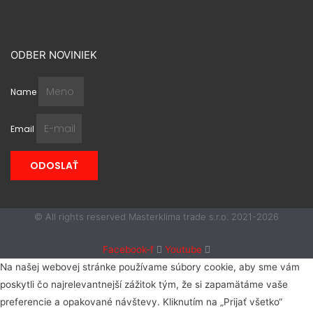
ODBER NOVINIEK
Name
Email
ODOSLAŤ
© All rights reserved Masterklima trade s.r.o. 2021-2026
Facebook-f
Youtube
Na našej webovej stránke používame súbory cookie, aby sme vám
poskytli čo najrelevantnejší zážitok tým, že si zapamätáme vaše
preferencie a opakované návštevy. Kliknutím na „Prijať všetko“