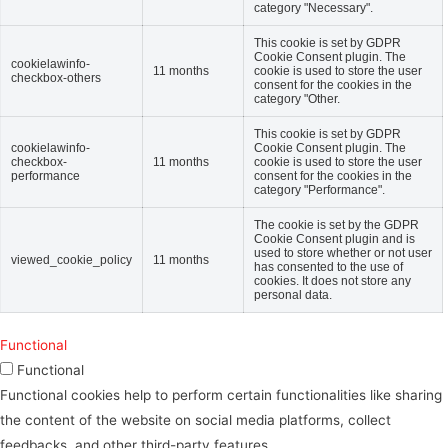
category "Necessary".
This cookie is set by GDPR
Cookie Consent plugin. The
cookielawinfo-
11 months
cookie is used to store the user
checkbox-others
consent for the cookies in the
category "Other.
This cookie is set by GDPR
cookielawinfo-
Cookie Consent plugin. The
checkbox-
11 months
cookie is used to store the user
performance
consent for the cookies in the
category "Performance".
The cookie is set by the GDPR
Cookie Consent plugin and is
used to store whether or not user
viewed_cookie_policy
11 months
has consented to the use of
cookies. It does not store any
personal data.
Functional
Functional
Functional cookies help to perform certain functionalities like sharing
the content of the website on social media platforms, collect
feedbacks, and other third-party features.