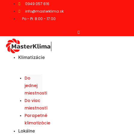
0949 057 616
info@masterklima.sk
Po - Pi: 8:00 - 17:00
Facebook-f
Klimatizácie
Do
jednej
miestnosti
Do viac
miestností
Parapetné
klimatizácie
Lokálne