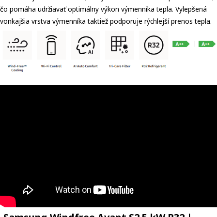
čo pomáha udržiavať optimálny výkon výmenníka tepla. Vylepšená
vonkajšia vrstva výmenníka taktiež podporuje rýchlejší prenos tepla.