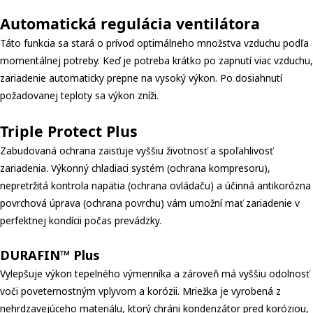
Automatická regulácia ventilátora
Táto funkcia sa stará o prívod optimálneho množstva vzduchu podľa
momentálnej potreby. Keď je potreba krátko po zapnutí viac vzduchu,
zariadenie automaticky prepne na vysoký výkon. Po dosiahnutí
požadovanej teploty sa výkon zníži.
Triple Protect Plus
Zabudovaná ochrana zaisťuje vyššiu životnosť a spoľahlivosť
zariadenia. Výkonný chladiaci systém (ochrana kompresoru),
nepretržitá kontrola napätia (ochrana ovládaču) a účinná antikorózna
povrchová úprava (ochrana povrchu) vám umožní mať zariadenie v
perfektnej kondícii počas prevádzky.
DURAFIN™ Plus
Vylepšuje výkon tepelného výmenníka a zároveň má vyššiu odolnosť
voči poveternostným vplyvom a korózii. Mriežka je vyrobená z
nehrdzavejúceho materiálu, ktorý chráni kondenzátor pred koróziou,