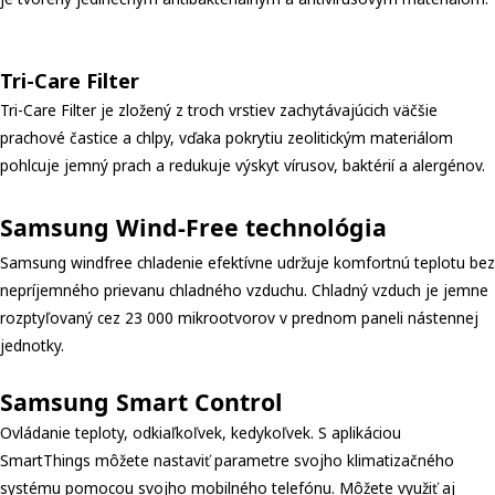
Samsung Windfree Avant S2 5 kW
Tri-Care Filter
Tri-Care Filter je zložený z troch vrstiev zachytávajúcich väčšie
prachové častice a chlpy, vďaka pokrytiu zeolitickým materiálom
pohlcuje jemný prach a redukuje výskyt vírusov, baktérií a alergénov.
Samsung Wind-Free technológia
Samsung windfree chladenie efektívne udržuje komfortnú teplotu bez
nepríjemného prievanu chladného vzduchu. Chladný vzduch je jemne
rozptyľovaný cez 23 000 mikrootvorov v prednom paneli nástennej
jednotky.
Samsung Smart Control
Ovládanie teploty, odkiaľkoľvek, kedykoľvek. S aplikáciou
SmartThings môžete nastaviť parametre svojho klimatizačného
systému pomocou svojho mobilného telefónu. Môžete využiť aj