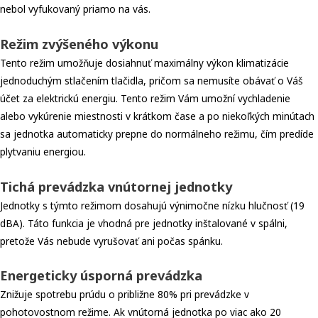
nebol vyfukovaný priamo na vás.
Režim zvýšeného výkonu
Tento režim umožňuje dosiahnuť maximálny výkon klimatizácie
jednoduchým stlačením tlačidla, pričom sa nemusíte obávať o Váš
účet za elektrickú energiu. Tento režim Vám umožní vychladenie
alebo vykúrenie miestnosti v krátkom čase a po niekoľkých minútach
sa jednotka automaticky prepne do normálneho režimu, čím predíde
plytvaniu energiou.
Tichá prevádzka vnútornej jednotky
Jednotky s týmto režimom dosahujú výnimočne nízku hlučnosť (19
dBA). Táto funkcia je vhodná pre jednotky inštalované v spálni,
pretože Vás nebude vyrušovať ani počas spánku.
Energeticky úsporná prevádzka
Znižuje spotrebu prúdu o približne 80% pri prevádzke v
pohotovostnom režime. Ak vnútorná jednotka po viac ako 20