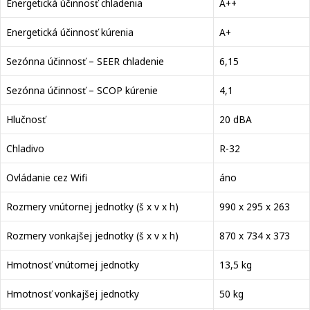
Energetická účinnosť chladenia
A++
Energetická účinnosť kúrenia
A+
Sezónna účinnosť – SEER chladenie
6,15
Sezónna účinnosť – SCOP kúrenie
4,1
Hlučnosť
20 dBA
Chladivo
R-32
Ovládanie cez Wifi
áno
Rozmery vnútornej jednotky (š x v x h)
990 x 295 x 263
Rozmery vonkajšej jednotky (š x v x h)
870 x 734 x 373
Hmotnosť vnútornej jednotky
13,5 kg
Hmotnosť vonkajšej jednotky
50 kg