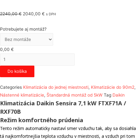
Pôvodná
Aktuálna
2240,00
€
2040,00
€
s DPH
cena
cena
Potrebujete aj montáž?
bola:
je:
2240,00 €.
2040,00 €.
0,00
€
množstvo
Daikin
Do košíka
Sensira
7,1
Categories
Klimatizácia do jednej miestnosti
,
Klimatizácie do 90m2
,
kw
Nástenné klimatizácie
,
Štandardná montáž od 5kW
Tag
Daikin
Klimatizácia Daikin Sensira 7,1 kW FTXF71A /
RXF70B
Režim komfortného prúdenia
Tento režim automaticky nastaví smer vzduchu tak, aby sa dosiahla
tá najkomfortnejšia teplota vzduchu v miestnosti, a vzduch pri tom