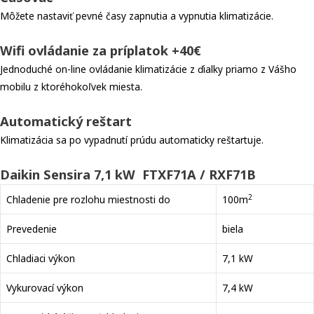
Môžete nastaviť pevné časy zapnutia a vypnutia klimatizácie.
Wifi ovládanie za príplatok +40€
Jednoduché on-line ovládanie klimatizácie z ďialky priamo z Vášho
mobilu z ktoréhokoľvek miesta.
Automatický reštart
Klimatizácia sa po vypadnutí prúdu automaticky reštartuje.
Daikin Sensira 7,1 kW FTXF71A / RXF71B
2
Chladenie pre rozlohu miestnosti do
100m
Prevedenie
biela
Chladiaci výkon
7,1 kW
Vykurovací výkon
7,4 kW