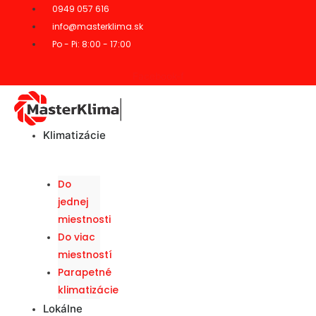
0949 057 616
info@masterklima.sk
Po - Pi: 8:00 - 17:00
Facebook-f
Klimatizácie
Do
jednej
miestnosti
Do viac
miestností
Parapetné
klimatizácie
Lokálne