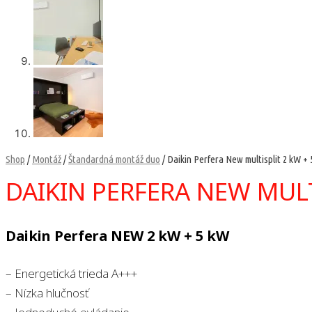
Shop
/
Montáž
/
Štandardná montáž duo
/ Daikin Perfera New multisplit 2 kW +
DAIKIN PERFERA NEW MULT
Daikin Perfera NEW 2 kW + 5 kW
– Energetická trieda A+++
– Nízka hlučnosť