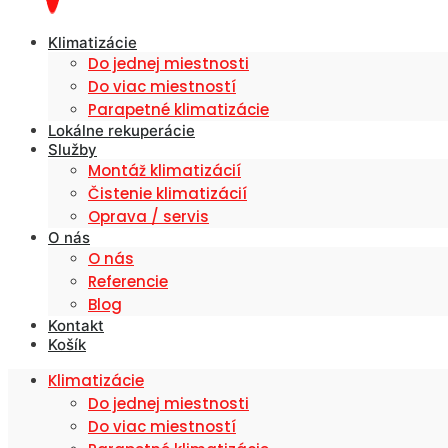
Klimatizácie
Do jednej miestnosti
Do viac miestností
Parapetné klimatizácie
Lokálne rekuperácie
Služby
Montáž klimatizácií
Čistenie klimatizácií
Oprava / servis
O nás
O nás
Referencie
Blog
Kontakt
Košík
Klimatizácie
Do jednej miestnosti
Do viac miestností