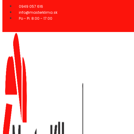
Preskočiť
0949 057 616
na
info@masterklima.sk
obsah
Po - Pi: 8:00 - 17:00