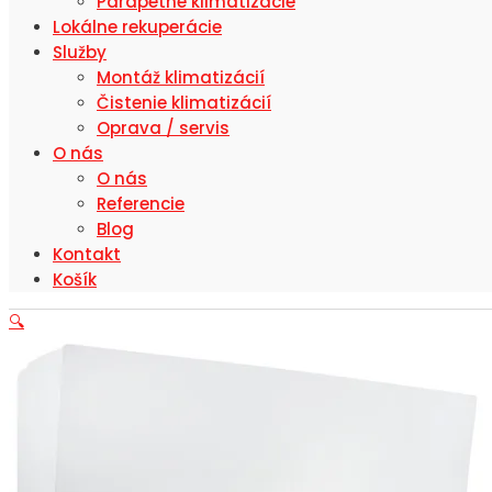
Parapetné klimatizácie
Lokálne rekuperácie
Služby
Montáž klimatizácií
Čistenie klimatizácií
Oprava / servis
O nás
O nás
Referencie
Blog
Kontakt
Košík
🔍