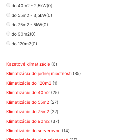
do 40m2 - 2,5kW
(0)
do 55m2 - 3,5kW
(0)
do 75m2 - 5kW
(0)
do 90m2
(0)
do 120m2
(0)
6
Kazetové klimatizácie
6
p
8
Klimatizácia do jednej miestnosti
85
r
5
1
Klimatizácie do 120m2
1
o
p
p
2
Klimatizácie do 40m2
25
d
r
r
5
2
Klimatizácie do 55m2
27
u
o
o
p
7
2
Klimatizácie do 75m2
22
k
d
d
r
p
2
3
Klimatizácie do 90m2
37
t
u
u
o
r
p
7
1
Klimatizácie do serverovne
14
o
k
k
d
o
r
p
4
v
2