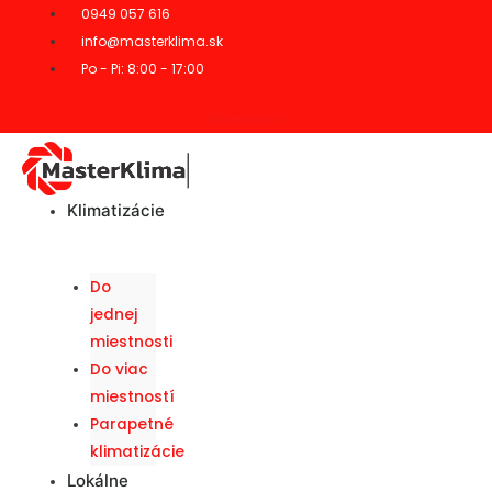
0949 057 616
info@masterklima.sk
Po - Pi: 8:00 - 17:00
Facebook-f
Klimatizácie
Do
jednej
miestnosti
Do viac
miestností
Parapetné
klimatizácie
Lokálne