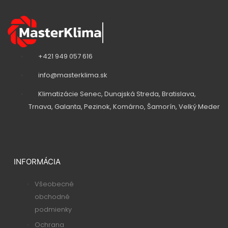
t
y
t
u
o
o
k
v
v
t
o
+421 949 057 616
v
info@masterklima.sk
Klimatizácie Senec, Dunajská Streda, Bratislava,
Trnava, Galanta, Pezinok, Komárno, Šamorín, Velký Meder
INFORMÁCIA
Všeobecné
obchodné
podmienky
Ochrana