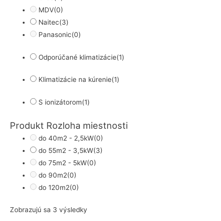
MDV
(0)
Naitec
(3)
Panasonic
(0)
Odporúčané klimatizácie
(1)
Klimatizácie na kúrenie
(1)
S ionizátorom
(1)
Produkt Rozloha miestnosti
do 40m2 - 2,5kW
(0)
do 55m2 - 3,5kW
(3)
do 75m2 - 5kW
(0)
do 90m2
(0)
do 120m2
(0)
Zoradené
Zobrazujú sa 3 výsledky