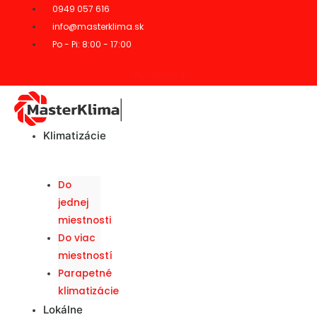
0949 057 616
info@masterklima.sk
Po - Pi: 8:00 - 17:00
Facebook-f
Klimatizácie
Do
jednej
miestnosti
Do viac
miestností
Parapetné
klimatizácie
Lokálne