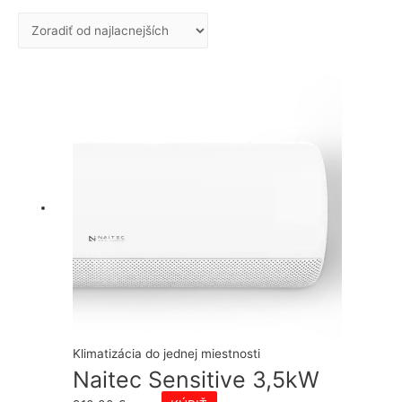
podľa
ceny:
od
najnižšej
po
najvyššiu
Klimatizácia do jednej miestnosti
Naitec Sensitive 3,5kW