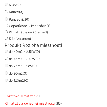
MDV
(0)
Naitec
(3)
Panasonic
(0)
Odporúčané klimatizácie
(1)
Klimatizácie na kúrenie
(1)
S ionizátorom
(1)
Produkt Rozloha miestnosti
do 40m2 - 2,5kW
(0)
do 55m2 - 3,5kW
(3)
do 75m2 - 5kW
(0)
do 90m2
(0)
do 120m2
(0)
6
Kazetové klimatizácie
6
p
8
Klimatizácia do jednej miestnosti
85