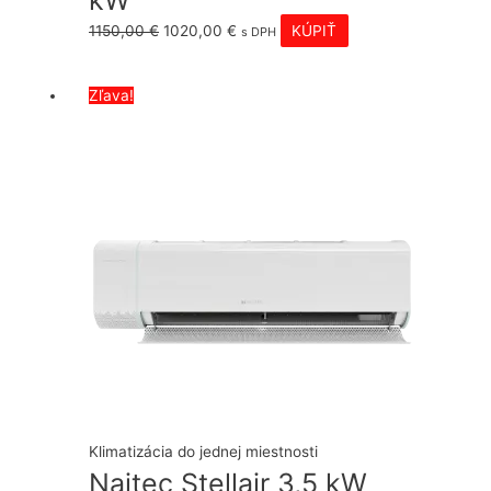
kW
Pôvodná
Aktuálna
1150,00
€
1020,00
€
KÚPIŤ
s DPH
cena
cena
bola:
je:
Zľava!
1150,00 €.
1020,00 €.
Klimatizácia do jednej miestnosti
Naitec Stellair 3,5 kW