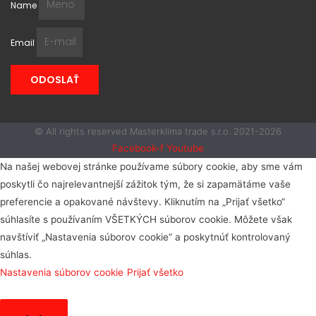
Name
Email
ODOSLAŤ
© All rights reserved Masterklima trade s.r.o. 2021-2026
Facebook-f
Youtube
Na našej webovej stránke používame súbory cookie, aby sme vám
poskytli čo najrelevantnejší zážitok tým, že si zapamätáme vaše
preferencie a opakované návštevy. Kliknutím na „Prijať všetko“
súhlasíte s používaním VŠETKÝCH súborov cookie. Môžete však
navštíviť „Nastavenia súborov cookie“ a poskytnúť kontrolovaný
súhlas.
Nastavenia súborov cookie
Prijať všetko