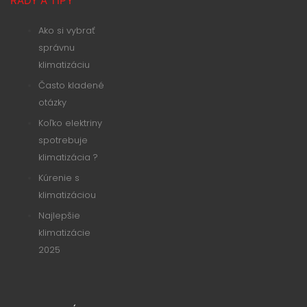
RADY A TIPY
Ako si vybrať
správnu
klimatizáciu
Často kladené
otázky
Koľko elektriny
spotrebuje
klimatizácia ?
Kúrenie s
klimatizáciou
Najlepšie
klimatizácie
2025