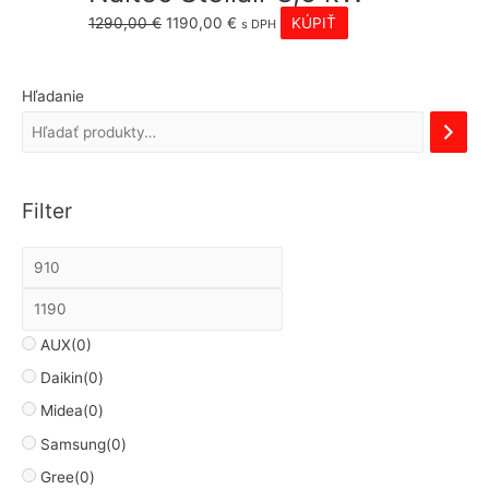
Pôvodná
Aktuálna
1290,00
€
1190,00
€
KÚPIŤ
s DPH
cena
cena
bola:
je:
Hľadanie
1290,00 €.
1190,00 €.
Filter
AUX
(0)
Daikin
(0)
Midea
(0)
Samsung
(0)
Gree
(0)