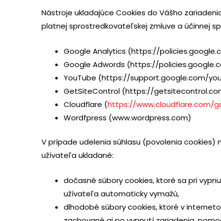
Nástroje ukladajúce Cookies do Vášho zariadeni
platnej sprostredkovateľskej zmluve a účinnej sp
Google Analytics (https://policies.googl
Google Adwords (https://policies.google
YouTube (https://support.google.com/yo
GetSiteControl (https://getsitecontrol.co
Cloudflare (
https://www.cloudflare.com/gd
Wordfpress (www.wordpress.com)
V prípade udelenia súhlasu (povolenia cookies) 
užívateľa ukladané:
dočasné súbory cookies, ktoré sa pri vypn
užívateľa automaticky vymažú,
dlhodobé súbory cookies, ktoré v internet
zachované aj po vypnutí zariadenia, pomoc