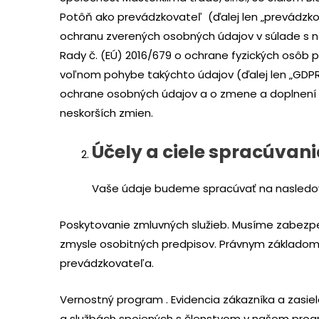
Potôň ako prevádzkovateľ (ďalej len „prevádzk
ochranu zverených osobných údajov v súlade s 
Rady č. (EÚ) 2016/679 o ochrane fyzických osôb 
voľnom pohybe takýchto údajov (ďalej len „GDPR“
ochrane osobných údajov a o zmene a doplnení 
neskorších zmien.
Účely a ciele spracúvan
Vaše údaje budeme spracúvať na nasledov
Poskytovanie zmluvných služieb. Musíme zabezpeč
zmysle osobitných predpisov. Právnym základom 
prevádzkovateľa.
Vernostný program . Evidencia zákazníka a zasie
a službách spojených s členstvom v našom pro