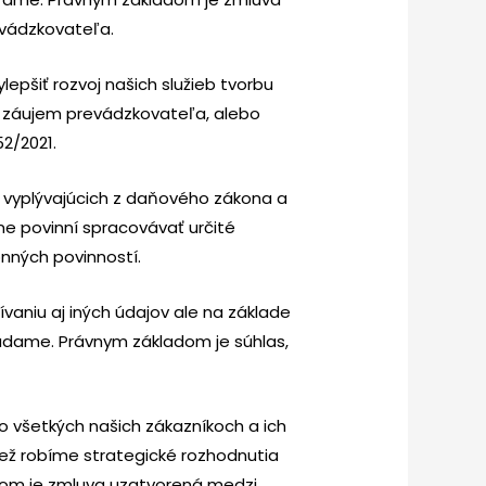
vádzkovateľa.
epšiť rozvoj našich služieb tvorbu
 záujem prevádzkovateľa, alebo
2/2021.
í vyplývajúcich z daňového zákona a
e povinní spracovávať určité
nných povinností.
vaniu aj iných údajov ale na základe
iadame. Právnym základom je súhlas,
o všetkých našich zákazníkoch a ich
iež robíme strategické rozhodnutia
dom je zmluva uzatvorená medzi