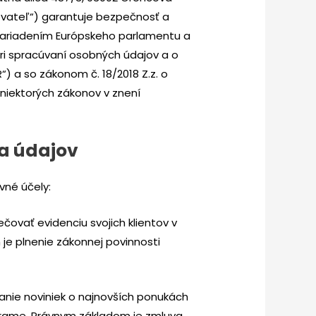
ovateľ“) garantuje bezpečnosť a
nariadením Európskeho parlamentu a
pri spracúvaní osobných údajov a o
) a so zákonom č. 18/2018 Z.z. o
niektorých zákonov v znení
ia údajov
né účely:
ovať evidenciu svojich klientov v
je plnenie zákonnej povinnosti
lanie noviniek o najnovších ponukách
grame. Právnym základom je zmluva