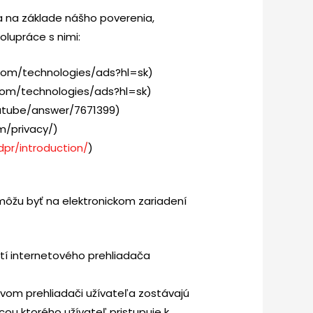
a na základe nášho poverenia,
olupráce s nimi:
e.com/technologies/ads?hl=sk)
.com/technologies/ads?hl=sk)
utube/answer/7671399)
m/privacy/)
pr/introduction/
)
môžu byť na elektronickom zariadení
utí internetového prehliadača
ovom prehliadači užívateľa zostávajú
ou ktorého užívateľ pristupuje k