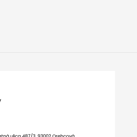
v
latná ulica 487/3, 93002 Orehcová