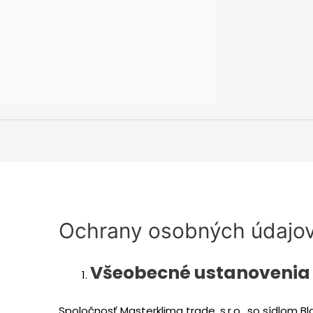
Ochrany osobných údajo
Všeobecné ustanovenia
Spoločnosť Masterklima trade, s.r.o., so sídlom B