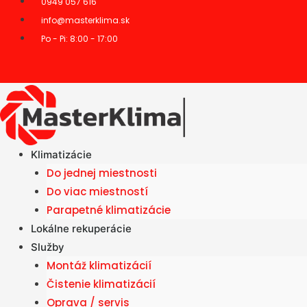
0949 057 616
info@masterklima.sk
Po - Pi: 8:00 - 17:00
Klimatizácie
Do jednej miestnosti
Do viac miestností
Parapetné klimatizácie
Lokálne rekuperácie
Služby
Montáž klimatizácií
Čistenie klimatizácií
Oprava / servis