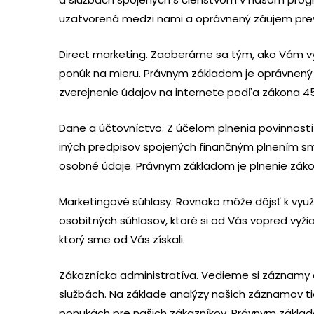
uzatvorená medzi nami a oprávnený záujem pre
Direct marketing. Zaoberáme sa tým, ako Vám vyl
ponúk na mieru. Právnym základom je oprávnený
zverejnenie údajov na internete podľa zákona 45
Dane a účtovníctvo. Z účelom plnenia povinnost
iných predpisov spojených finančným plnením sm
osobné údaje. Právnym základom je plnenie záko
Marketingové súhlasy. Rovnako môže dôjsť k využí
osobitných súhlasov, ktoré si od Vás vopred vyž
ktorý sme od Vás získali.
Zákaznícka administratíva. Vedieme si záznamy 
službách. Na základe analýzy našich záznamov t
ponukách pre našich zákazníkov. Právnym zákla