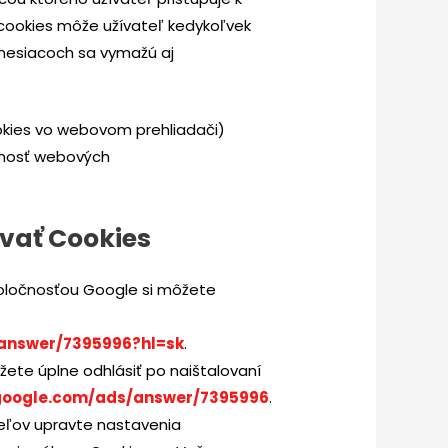
cookies môže užívateľ kedykoľvek
mesiacoch sa vymažú aj
okies vo webovom prehliadači)
čnosť webových
vať Cookies
poločnosťou Google si môžete
/answer/7395996?hl=sk
.
ete úplne odhlásiť po naištalovaní
.google.com/ads/answer/7395996
.
eľov upravte nastavenia