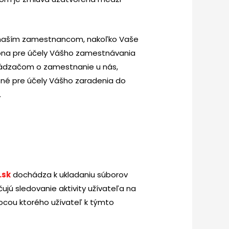
 naším zamestnancom, nakoľko Vaše
ona pre účely Vášho zamestnávania
chádzačom o zamestnanie u nás,
tné pre účely Vášho zaradenia do
.
.sk
dochádza k ukladaniu súborov
ujú sledovanie aktivity užívateľa na
ocou ktorého užívateľ k týmto