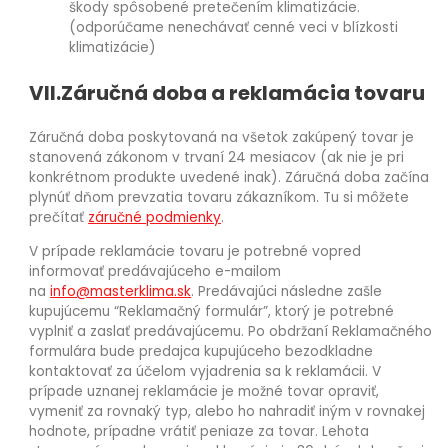
škody spôsobené pretečením klimatizácie.
(odporúčame nenechávať cenné veci v blízkosti
klimatizácie)
VII.Záručná doba a reklamácia tovaru
Záručná doba poskytovaná na všetok zakúpený tovar je
stanovená zákonom v trvaní 24 mesiacov (ak nie je pri
konkrétnom produkte uvedené inak). Záručná doba začína
plynúť dňom prevzatia tovaru zákazníkom. Tu si môžete
prečítať
záručné podmienky
.
V prípade reklamácie tovaru je potrebné vopred
informovať predávajúceho e-mailom
na
info@masterklima.sk
. Predávajúci následne zašle
kupujúcemu “Reklamačný formulár”, ktorý je potrebné
vyplniť a zaslať predávajúcemu. Po obdržaní Reklamačného
formulára bude predajca kupujúceho bezodkladne
kontaktovať za účelom vyjadrenia sa k reklamácii. V
prípade uznanej reklamácie je možné tovar opraviť,
vymeniť za rovnaký typ, alebo ho nahradiť iným v rovnakej
hodnote, prípadne vrátiť peniaze za tovar. Lehota