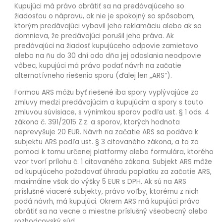
Kupujúci má právo obrátiť sa na predávajúceho so
žiadosťou o nápravu, ak nie je spokojný so spôsobom,
ktorým predávajúci vybavil jeho reklamáciu alebo ak sa
domnieva, že predávajúci porušil jeho práva. Ak
predávajúci na žiadosť kupujúceho odpovie zamietavo
alebo na ňu do 30 dní odo dňa jej odoslania neodpovie
vôbec, kupujúci má právo podať návrh na začatie
alternatívneho riešenia sporu (ďalej len „ARS“).
Formou ARS môžu byť riešené iba spory vyplývajúce zo
zmluvy medzi predávajúcim a kupujúcim a spory s touto
zmluvou súvisiace, s výnimkou sporov podľa ust. § 1 ods. 4
zákona č. 391/2015 Z.z. a sporov, ktorých hodnota
neprevyšuje 20 EUR. Návrh na začatie ARS sa podáva k
subjektu ARS podľa ust. § 3 citovaného zákona, a to za
pomoci k tomu určenej platformy alebo formulára, ktorého
vzor tvorí prílohu č. 1 citovaného zákona. Subjekt ARS môže
od kupujúceho požadovať úhradu poplatku za začatie ARS,
maximálne však do výšky 5 EUR s DPH. Ak sú na ARS
príslušné viaceré subjekty, právo voľby, ktorému z nich
podá návrh, má kupujúci. Okrem ARS má kupujúci právo
obrátiť sa na vecne a miestne príslušný všeobecný alebo
rozhodcovský súd.