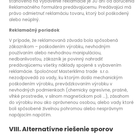
stanovená na vybavenie reklamácie je 30 dní od doručenia
Reklamačného formulára predávajúcemu. Predávajúci má
právo odmietnuť reklamáciu tovaru, ktorý bol poškodený
alebo neúplný.
Reklamačný poriadok
V prípade, že reklamovaná závada bola spôsobená
zákazníkom – poškodením výrobku, nevhodným
používaním alebo nevhodnou manipuláciou,
nedbanlivosťou, zákazník je povinný nahradiť
predávajúcemu všetky náklady spojené s vybavením
reklamácie. Spoločnosť Masterklima trade s.r.o.
nezodpovedá za vady, ku ktorým došlo mechanickým
poškodením výrobku, prevádzkovaním výrobku v
nevhodných podmienkach (chemicky agresívne, prašné,
vlhké prostredie, v silnom magnetickom poli …), zásahom
do výrobku inou ako oprávnenou osobou, alebo vady ktoré
boli spôsobené živelnou pohromou alebo nesprávnym
napájacím napätím.
VIII. Alternatívne riešenie sporov