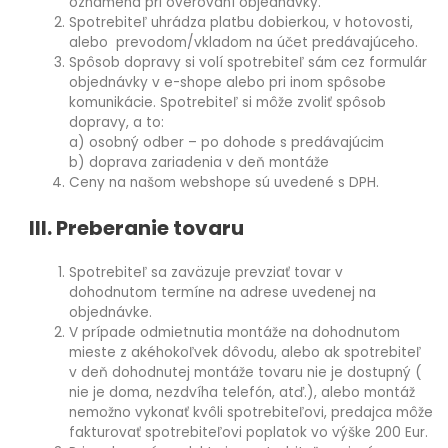
oznámená pri overovaní objednávky.
Spotrebiteľ uhrádza platbu dobierkou, v hotovosti,
alebo prevodom/vkladom na účet predávajúceho.
Spôsob dopravy si volí spotrebiteľ sám cez formulár
objednávky v e-shope alebo pri inom spôsobe
komunikácie. Spotrebiteľ si môže zvoliť spôsob
dopravy, a to:
a) osobný odber – po dohode s predávajúcim
b) doprava zariadenia v deň montáže
Ceny na našom webshope sú uvedené s DPH.
III. Preberanie tovaru
Spotrebiteľ sa zaväzuje prevziať tovar v
dohodnutom termíne na adrese uvedenej na
objednávke.
V prípade odmietnutia montáže na dohodnutom
mieste z akéhokoľvek dôvodu, alebo ak spotrebiteľ
v deň dohodnutej montáže tovaru nie je dostupný (
nie je doma, nezdvíha telefón, atď.), alebo montáž
nemožno vykonať kvôli spotrebiteľovi, predajca môže
fakturovať spotrebiteľovi poplatok vo výške 200 Eur.