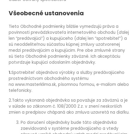
Všeobecné ustanovenia
Tieto Obchodné podmienky bližšie vymedzujú práva a
povinnosti prevádzkovateľa internetového obchodu (ďalej
len “predávajúci”) a kupujúceho (ďalej len “spotrebiteľ”) a
sú neoddeliteľnou súčasťou kúpnej zmluvy uzatvorenej
medzi predávajúcim a kupujúcim. Pre obe zmluvné strany
sú tieto Obchodné podmienky záväzné. Ich akceptáciu
potvrdzuje kupujúci odoslaním objednávky.
1.
Spotrebiteľ objednáva výrobky a služby predávajúceho
prostredníctvom obchodného systému
na www.masterklima.sk, písomnou formou, e-mailom alebo
telefonicky.
2.Takto vykonaná objednávka sa považuje za záväznú a je
v súlade so zákonom č. 108/2000 Z.z. v znení neskorších
zmien a predpisov chápaná ako zmluva uzavretá na diaľku.
Po doručení objednávky bude táto objednávka
zaevidovaná v systéme predávajúceho a vtedy