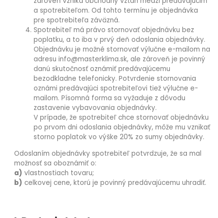
zároveň vzniká obchodný vzťah medzi predávajúcim
a spotrebiteľom. Od tohto termínu je objednávka
pre spotrebiteľa záväzná.
Spotrebiteľ má právo stornovať objednávku bez
poplatku, a to iba v prvý deň odoslania objednávky.
Objednávku je možné stornovať výlučne e-mailom na
adresu info@masterklima.sk, ale zároveň je povinný
danú skutočnosť oznámiť predávajúcemu
bezodkladne telefonicky. Potvrdenie stornovania
oznámi predávajúci spotrebiteľovi tiež výlučne e-
mailom. Písomná forma sa vyžaduje z dôvodu
zastavenie vybavovania objednávky.
V prípade, že spotrebiteľ chce stornovať objednávku
po prvom dni odoslania objednávky, môže mu vznikať
storno poplatok vo výške 20% zo sumy objednávky.
Odoslaním objednávky spotrebiteľ potvrdzuje, že sa mal
možnosť sa oboznámiť o:
a)
vlastnostiach tovaru;
b)
celkovej cene, ktorú je povinný predávajúcemu uhradiť.