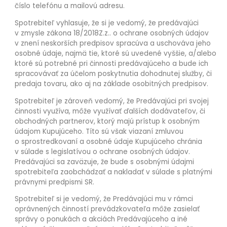
číslo telefónu a mailovú adresu.
Spotrebiteľ vyhlasuje, že si je vedomý, že predávajúci
v zmysle zákona 18/2018Z.z.. o ochrane osobných údajov
v znení neskorších predpisov spracúva a uschováva jeho
osobné údaje, najmä tie, ktoré sú uvedené vyššie, a/alebo
ktoré sú potrebné pri činnosti predávajúceho a bude ich
spracovávať za účelom poskytnutia dohodnutej služby, či
predaja tovaru, ako aj na základe osobitných predpisov.
Spotrebiteľ je zároveň vedomý, že Predávajúci pri svojej
činnosti využíva, môže využívať ďalších dodávateľov, či
obchodných partnerov, ktorý majú prístup k osobným
údajom Kupujúceho. Títo sú však viazaní zmluvou
o sprostredkovaní a osobné údaje Kupujúceho chránia
v súlade s legislatívou o ochrane osobných údajov.
Predávajúci sa zaväzuje, že bude s osobnými údajmi
spotrebiteľa zaobchádzať a nakladať v súlade s platnými
právnymi predpismi SR.
Spotrebiteľ si je vedomý, že Predávajúci mu v rámci
oprávnených činností prevádzkovateľa môže zasielať
správy o ponukách a akciách Predávajúceho a iné