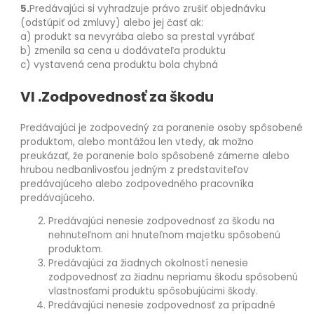
5.
Predávajúci si vyhradzuje právo zrušiť objednávku
(odstúpiť od zmluvy) alebo jej časť ak:
a) produkt sa nevyrába alebo sa prestal vyrábať
b) zmenila sa cena u dodávateľa produktu
c) vystavená cena produktu bola chybná
VI .Zodpovednosť za škodu
Predávajúci je zodpovedný za poranenie osoby spôsobené
produktom, alebo montážou len vtedy, ak možno
preukázať, že poranenie bolo spôsobené zámerne alebo
hrubou nedbanlivosťou jedným z predstaviteľov
predávajúceho alebo zodpovedného pracovníka
predávajúceho.
Predávajúci nenesie zodpovednosť za škodu na
nehnuteľnom ani hnuteľnom majetku spôsobenú
produktom.
Predávajúci za žiadnych okolností nenesie
zodpovednosť za žiadnu nepriamu škodu spôsobenú
vlastnosťami produktu spôsobujúcimi škody.
Predávajúci nenesie zodpovednosť za prípadné