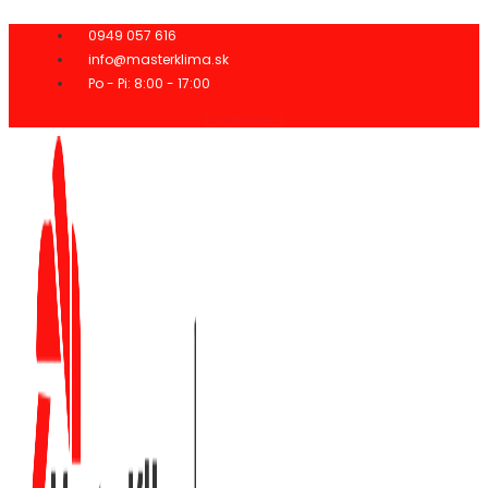
Preskočiť
na
0949 057 616
obsah
info@masterklima.sk
Po - Pi: 8:00 - 17:00
Facebook-f