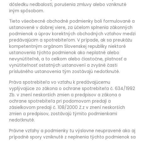
dôsledku nedbalosti, porušenia zmluvy alebo vzniknuté
iným spôsobom.
Tieto všeobecné obchodné podmienky boli formulované a
ustanovené v dobrej viere, za účelom splnenia zákonných
podmienok a úprav korektných obchodných vzťahov medzi
predávajúcim a spotrebiteľom. V prípade, ak sa preukážu
kompetentným orgánom Slovenskej republiky niektoré
ustanovenia týchto podmienok ako neplatné alebo
nevynútiteľné, a to celkom alebo čiastočne, platnosť a
vynútiteľnosť ostatných ustanovení a zvyšné časti
príslušného ustanovenia tým zostávajú nedotknuté.
Práva spotrebiteľa vo vzťahu k predávajúcemu
vyplývajúce zo zákona o ochrane spotrebiteľa č. 634/1992
Zb. v znení neskorších zmien a predpisov a zákona o
ochrane spotrebiteľa pri podomovom predaji a
zásielkovom predaji č. 108/2000 Z.z v znení neskorších
zmien a predpisov, zostávajú týmito podmienkami
nedotknuté.
Právne vzťahy a podmienky tu výslovne neupravené ako aj
prípadné spory vzniknuté z neplnenia týchto podmienok sa