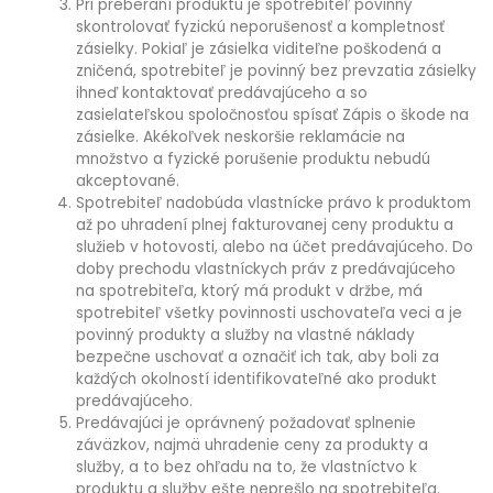
Pri preberaní produktu je spotrebiteľ povinný
skontrolovať fyzickú neporušenosť a kompletnosť
zásielky. Pokiaľ je zásielka viditeľne poškodená a
zničená, spotrebiteľ je povinný bez prevzatia zásielky
ihneď kontaktovať predávajúceho a so
zasielateľskou spoločnosťou spísať Zápis o škode na
zásielke. Akékoľvek neskoršie reklamácie na
množstvo a fyzické porušenie produktu nebudú
akceptované.
Spotrebiteľ nadobúda vlastnícke právo k produktom
až po uhradení plnej fakturovanej ceny produktu a
služieb v hotovosti, alebo na účet predávajúceho. Do
doby prechodu vlastníckych práv z predávajúceho
na spotrebiteľa, ktorý má produkt v držbe, má
spotrebiteľ všetky povinnosti uschovateľa veci a je
povinný produkty a služby na vlastné náklady
bezpečne uschovať a označiť ich tak, aby boli za
každých okolností identifikovateľné ako produkt
predávajúceho.
Predávajúci je oprávnený požadovať splnenie
záväzkov, najmä uhradenie ceny za produkty a
služby, a to bez ohľadu na to, že vlastníctvo k
produktu a služby ešte neprešlo na spotrebiteľa.