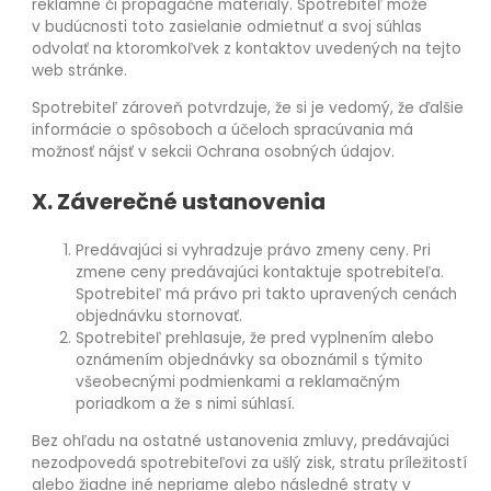
reklamné či propagačné materiály. Spotrebiteľ môže
v budúcnosti toto zasielanie odmietnuť a svoj súhlas
odvolať na ktoromkoľvek z kontaktov uvedených na tejto
web stránke.
Spotrebiteľ zároveň potvrdzuje, že si je vedomý, že ďalšie
informácie o spôsoboch a účeloch spracúvania má
možnosť nájsť v sekcii Ochrana osobných údajov.
X. Záverečné ustanovenia
Predávajúci si vyhradzuje právo zmeny ceny. Pri
zmene ceny predávajúci kontaktuje spotrebiteľa.
Spotrebiteľ má právo pri takto upravených cenách
objednávku stornovať.
Spotrebiteľ prehlasuje, že pred vyplnením alebo
oznámením objednávky sa oboznámil s týmito
všeobecnými podmienkami a reklamačným
poriadkom a že s nimi súhlasí.
Bez ohľadu na ostatné ustanovenia zmluvy, predávajúci
nezodpovedá spotrebiteľovi za ušlý zisk, stratu príležitostí
alebo žiadne iné nepriame alebo následné straty v