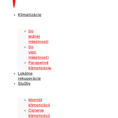
Klimatizácie
Do
jednej
miestnosti
Do
viac
miestností
Parapetné
klimatizácie
Lokálne
rekuperácie
Služby
Montáž
klimatizácií
Čistenie
klimatizácií