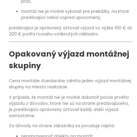
prác,
montáž nie je možné vykonať pre prekážky, na ktoré
predávajúci nebol vopred upozornený,
predávajúci je oprávnený účtovať výjazd vo výške 100 € až
200 € podľa rozsahu vzniknutých nákladov.
Opakovaný výjazd montážnej
skupiny
Cena montáže štandardne zahŕňa jeden výjazd montážnej
skupiny na miesto realizácie.
V prípade, že montáž nie je možné dokončiť počas prvého
výjazdu z dôvodov, ktoré nie sú na strane predávajúceho,
je predávajúci oprávnený účtovať každý ďalší výjazd
samostatne.
Za dôvody na strane zákazníka sa považuje najmä:
nepripravenosť objektu na montáž,