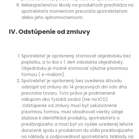
Nebezpečenstvo škody na produktoch prechádza na
spotrebiteľa momentom prevzatia spotrebiteľom
alebo jeho splnomocnencom.
IV. Odstúpenie od zmluvy
Spotrebiteľ je oprávnený stornovať objednávku bez
poplatku, a to iba v 1. deň odoslania objednávky.
Objednávku je možné stornovať výlučne písomnou
formou ( e-mailom).
Spotrebiteľ je oprávnený bez uvedenia dôvodu
odstúpiť od zmluvy do 14 pracovných dní odo dňa
prevzatia tovaru. Toto právo je podmienené
nákupom ako fyzická osoba (nie na IČO)
.Odstúpenie od zmluvy musí byť uskutočnené
písomnou formou, musí obsahovať všetky údaje
slúžiace k identifikácii produktu, spotrebiteľa a
predávajúceho a musí byť vo vyššie uvedenej lehote
doručené spolu s produktom do sídla predávajúceho
na náklady a zodpovednosť spotrebiteľa. Náklady na