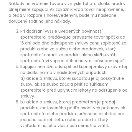
Náklady na vrátenie tovaru v zmysle tohoto článku hradí v
plnej miere kupujúci. Ak zákazník vráti tovar neoprávnene,
a teda v rozpore s horeuvedeným, bude mu následne
doručený späť na jeho náklady.
Pri dodržaní vyššie uvedených povinností
spotrebiteľa, predávajúci prevezme tovar späť a do
15 dní odo dňa odstúpenia zmluvy cenu zaplatenú za
produkt alebo za službu alebo preddavok, ktorý
spotrebiteľ uhradil za produkt alebo službu vráti
spotrebiteľovi vopred dohodnutým spôsobom späť.
Kupujúci nemôže odstúpiť od kúpnej zmluvy uzavretej
na diaľku najmä v nasledovných prípadoch:
a) ak ide o zmluvu, ktorej súčasťou je aj poskytnutie
služby, ak sa služba začala plniť so súhlasom
spotrebiteľa pred uplynutím lehoty na odstúpenie od
zmluvy.
b) ak ide o zmluvu, ktorej predmetom je predaj
produktu zhotoveného podľa osobitých požiadaviek
spotrebiteľa alebo produktu určeného osobitne pre
jedného spotrebiteľa, alebo produktu, ktorý
vzhľadom na jeho vlastnosti nemožno vrátiť.