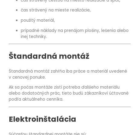
čas strávený cestou na miesto realizácie a späť,
čas strávený na mieste realizácie,
použitý materiál,
prípadné náklady na prenájom plošiny, lešenia alebo
inej techniky.
Štandardná montáž
Štandardná montáž zahŕňa iba práce a materiál uvedené
v cenovej ponuke.
Ak sa počas montáže zistí potreba ďalšieho materiálu
alebo dodatočných prác, tieto budú zákazníkovi účtované
podľa aktuálneho cenníka.
Elektroinštalácia
Súčasťou štandardnej montáže nie sú: