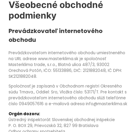
Všeobecné obchodné
podmienky
Prevádzkovateľ internetového
obchodu
Prevádzkovateľom internetového obchodu umiestneného
na URL adrese www.masterklima.sk je spoločnosť
Masterklima trade, s.r.o., Blatná ulica 487/3, 93002
Orechová Potôň, IČO: 55133886, DIČ: 2121882048, IČ DPH:
SK2121882048.
Spoločnosť je zapísaná v Obchodnom registri Okresného
súdu Trnava., Oddiel: Sro, Vložka číslo: 53171/T. Pre kontakt s
prevádzkovateľom internetového obchodu slúži telefónne
číslo 0949057616 a e-mailová adresa info@masterklima.sk
Orgán dozoru:
Ústredný inšpektorát Slovenskej obchodnej inšpekcie
P. O. BOX 29, Prievozská 32, 827 99 Bratislava
Odbor ochrany spotrebiteľa