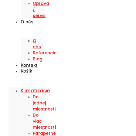
Oprava
/
servis
O nás
O
nás
Referencie
Blog
Kontakt
Košík
Klimatizácie
Do
jednej
miestnosti
Do
viac
miestností
Parapetné