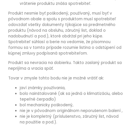
vrátenie produktu znáša spotrebiteľ.
Produkt nesmie byť poškodený, používaný, musí byť v
pôvodnom obale a spolu s produktom musí spotrebiteľ
odovzdať všetky dokumenty týkajúce sa predmetného
produktu (návod na obsluhu, záručný list, doklad o
nadobudnutí a pod.), ktoré obdržal pri jeho kúpe.
Spotrebiteľ súhlasí a berie na vedomie, že písomnou
formou sa v tomto prípade rozumie listina o odstúpení od
kúpnej zmluvy podpísaná spotrebiteľom.
Produkt sa nevracia na dobierku. Takto zaslaný produkt sa
neprijíma a vracia späť.
Tovar v zmysle tohto bodu nie je možné vrátiť ak:
javí známky používania,
bolo nainštalované (ak sa jedná o klimatizáciu, alebo
tepeľné čerpadlo)
bol mechanicky poškodený,
nie je v pôvodnom originálnom neporušenom balení ,
nie je kompletný (príslušenstvo, záručný list, návod
na použitie a pod.).