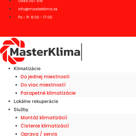
0949 057 616
info@masterklima.sk
Po - Pi: 8:00 - 17:00
Klimatizácie
Do jednej miestnosti
Do viac miestností
Parapetné klimatizácie
Lokálne rekuperácie
Služby
Montáž klimatizácií
Čistenie klimatizácií
Oprava / servis