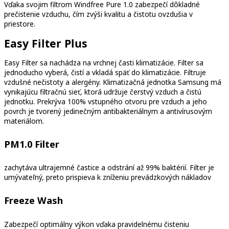
Vďaka svojim filtrom Windfree Pure 1.0 zabezpečí dôkladné
prečistenie vzduchu, čím zvýši kvalitu a čistotu ovzdušia v
priestore.
Easy Filter Plus
Easy Filter sa nachádza na vrchnej časti klimatizácie. Filter sa
jednoducho vyberá, čistí a vkladá späť do klimatizácie. Filtruje
vzdušné nečistoty a alergény. Klimatizačná jednotka Samsung má
vynikajúcu filtračnú sieť, ktorá udržuje čerstvý vzduch a čistú
jednotku. Prekrýva 100% vstupného otvoru pre vzduch a jeho
povrch je tvorený jedinečným antibakteriálnym a antivírusovým
materiálom.
PM1.0 Filter
zachytáva ultrajemné častice a odstrání až 99% baktérií. Filter je
umývateľný, preto prispieva k zníženiu prevádzkových nákladov
Freeze Wash
Zabezpečí optimálny výkon vďaka pravidelnému čisteniu