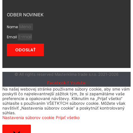
ODBER NOVINIEK
Name
Email
ODOSLAŤ
© All rights reserved Masterklima trade s.r.o. 2021-2026
Facebook-f
Youtube
Na našej webovej stránke používame súbory cookie, aby sme vám
poskytli čo najrelevantnejší zážitok tým, že si zapamätáme vaše
preferencie a opakované návštevy. Kliknutím na „Prijať všetko“
súhlasíte s používaním VŠETKÝCH súborov cookie. Môžete však
navštíviť „Nastavenia súborov cookie“ a poskytnúť kontrolovaný
súhlas.
Nastavenia súborov cookie
Prijať všetko