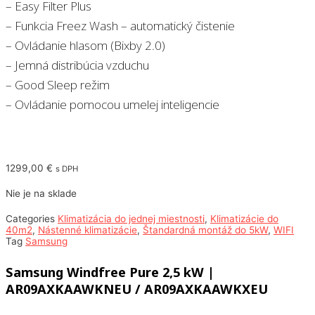
– Easy Filter Plus
– Funkcia Freez Wash – automatický čistenie
– Ovládanie hlasom (Bixby 2.0)
– Jemná distribúcia vzduchu
– Good Sleep režim
– Ovládanie pomocou umelej inteligencie
1299,00
€
s DPH
Nie je na sklade
Categories
Klimatizácia do jednej miestnosti
,
Klimatizácie do
40m2
,
Nástenné klimatizácie
,
Štandardná montáž do 5kW
,
WIFI
Tag
Samsung
Samsung Windfree Pure 2,5 kW |
AR09AXKAAWKNEU / AR09AXKAAWKXEU