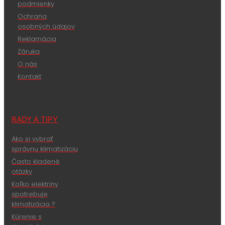
podmienky
Ochrana
osobných údajov
Reklamácia
Záruka
O nás
Kontakt
RADY A TIPY
Ako si vybrať
správnu klimatizáciu
Často kladené
otázky
Koľko elektriny
spotrebuje
klimatizácia ?
Kúrenie s