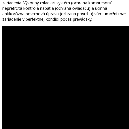
zariadenia. Výkonný chladiaci systém (ochrana kompresoru),
nepretržitá kontrola napätia (ochrana ovládaču) a účinná
antikorózna povrchová úprava (ochrana povrchu) vám umožní mať
zariadenie v perfektnej kondícii počas prevádzky.