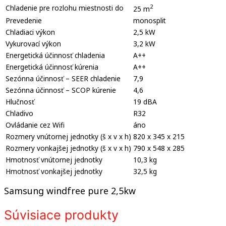
2
Chladenie pre rozlohu miestnosti do
25 m
Prevedenie
monosplit
Chladiaci výkon
2,5 kW
Vykurovací výkon
3,2 kW
Energetická účinnosť chladenia
A++
Energetická účinnosť kúrenia
A++
Sezónna účinnosť – SEER chladenie
7,9
Sezónna účinnosť – SCOP kúrenie
4,6
Hlučnosť
19 dBA
Chladivo
R32
Ovládanie cez Wifi
áno
Rozmery vnútornej jednotky (š x v x h)
820 x 345 x 215
Rozmery vonkajšej jednotky (š x v x h)
790 x 548 x 285
Hmotnosť vnútornej jednotky
10,3 kg
Hmotnosť vonkajšej jednotky
32,5 kg
Samsung windfree pure 2,5kw
Súvisiace produkty