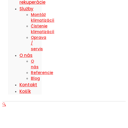
rekuperácie
Služby
Montáž
klimatizácií
Čistenie
klimatizácií
Oprava
/
servis
O nás
O
nás
Referencie
Blog
Kontakt
Košík
🔍