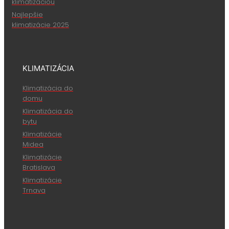
klimatizáciou
Najlepšie
klimatizácie 2025
KLIMATIZÁCIA
Klimatizácia do
domu
Klimatizácia do
bytu
Klimatizácie
Midea
Klimatizácie
Bratislava
Klimatizácie
Trnava