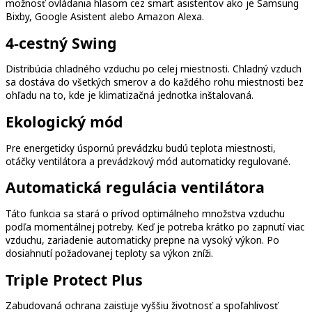
možnosť ovládania hlasom cez smart asistentov ako je Samsung
Bixby, Google Asistent alebo Amazon Alexa.
4-cestný Swing
Distribúcia chladného vzduchu po celej miestnosti. Chladný vzduch
sa dostáva do všetkých smerov a do každého rohu miestnosti bez
ohľadu na to, kde je klimatizačná jednotka inštalovaná.
Ekologický mód
Pre energeticky úspornú prevádzku budú teplota miestnosti,
otáčky ventilátora a prevádzkový mód automaticky regulované.
Automatická regulácia ventilátora
Táto funkcia sa stará o prívod optimálneho množstva vzduchu
podľa momentálnej potreby. Keď je potreba krátko po zapnutí viac
vzduchu, zariadenie automaticky prepne na vysoký výkon. Po
dosiahnutí požadovanej teploty sa výkon zníži.
Triple Protect Plus
Zabudovaná ochrana zaisťuje vyššiu životnosť a spoľahlivosť