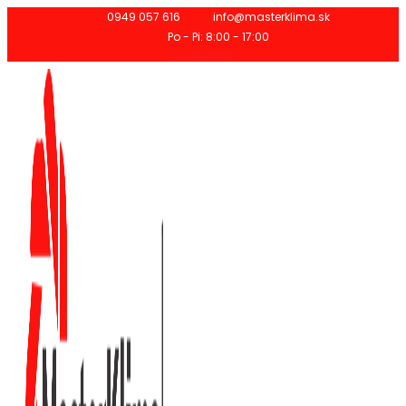
Preskočiť
0949 057 616
info@masterklima.sk
na
Po - Pi: 8:00 - 17:00
obsah
Facebook-f