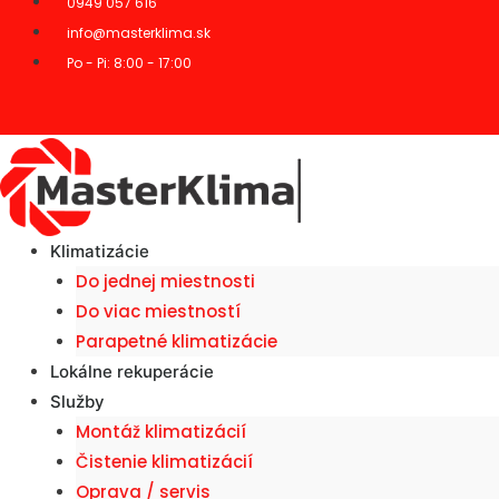
0949 057 616
info@masterklima.sk
Po - Pi: 8:00 - 17:00
Klimatizácie
Do jednej miestnosti
Do viac miestností
Parapetné klimatizácie
Lokálne rekuperácie
Služby
Montáž klimatizácií
Čistenie klimatizácií
Oprava / servis