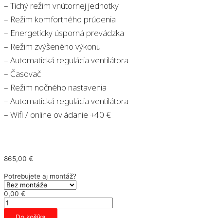
– Tichý režim vnútornej jednotky
– Režim komfortného prúdenia
– Energeticky úsporná prevádzka
– Režim zvýšeného výkonu
– Automatická regulácia ventilátora
– Časovač
– Režim nočného nastavenia
– Automatická regulácia ventilátora
– Wifi / online ovládanie +40 €
865,00
€
Potrebujete aj montáž?
0,00
€
množstvo
Daikin
Sensira
Do košíka