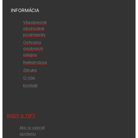
INFORMÁCIA
Všeobecné
obchodné
podmienky
Ochrana
osobných
údajov
Reklamácia
Záruka
O nás
Kontakt
RADY A TIPY
Ako si vybrať
správnu