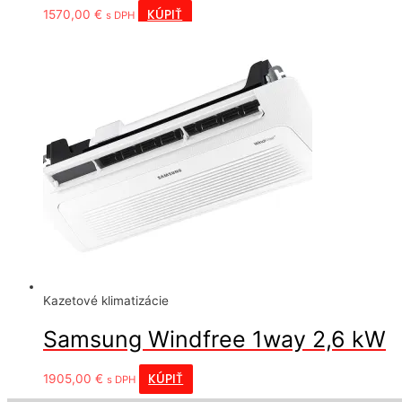
KÚPIŤ
1570,00
€
s DPH
Kazetové klimatizácie
Samsung Windfree 1way 2,6 kW
KÚPIŤ
1905,00
€
s DPH