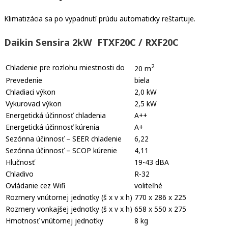
Klimatizácia sa po vypadnutí prúdu automaticky reštartuje.
Daikin Sensira 2kW FTXF20C / RXF20C
2
Chladenie pre rozlohu miestnosti do
20 m
Prevedenie
biela
Chladiaci výkon
2,0 kW
Vykurovací výkon
2,5 kW
Energetická účinnosť chladenia
A++
Energetická účinnosť kúrenia
A+
Sezónna účinnosť – SEER chladenie
6,22
Sezónna účinnosť – SCOP kúrenie
4,11
Hlučnosť
19-43 dBA
Chladivo
R-32
Ovládanie cez Wifi
voliteľné
Rozmery vnútornej jednotky (š x v x h)
770 x 286 x 225
Rozmery vonkajšej jednotky (š x v x h)
658 x 550 x 275
Hmotnosť vnútornej jednotky
8 kg