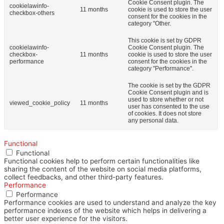
Cookie Consent plugin. The
cookielawinfo-
11 months
cookie is used to store the user
checkbox-others
consent for the cookies in the
category "Other.
This cookie is set by GDPR
cookielawinfo-
Cookie Consent plugin. The
checkbox-
11 months
cookie is used to store the user
performance
consent for the cookies in the
category "Performance".
The cookie is set by the GDPR
Cookie Consent plugin and is
used to store whether or not
viewed_cookie_policy
11 months
user has consented to the use
of cookies. It does not store
any personal data.
Functional
Functional
Functional cookies help to perform certain functionalities like
sharing the content of the website on social media platforms,
collect feedbacks, and other third-party features.
Performance
Performance
Performance cookies are used to understand and analyze the key
performance indexes of the website which helps in delivering a
better user experience for the visitors.