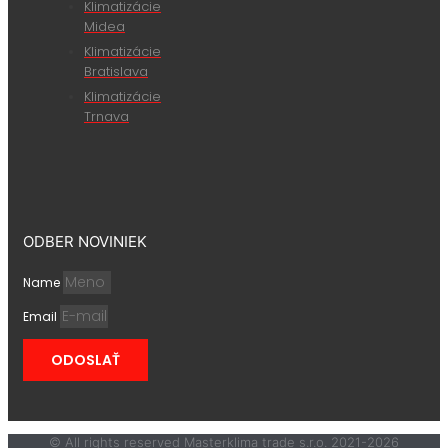
Klimatizácie
Midea
Klimatizácie
Bratislava
Klimatizácie
Trnava
ODBER NOVINIEK
Name
Email
ODOSLAŤ
© All rights reserved Masterklima trade s.r.o. 2021-2026