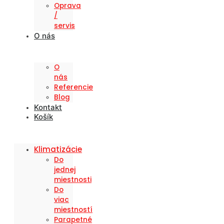
Oprava
/
servis
O nás
O
nás
Referencie
Blog
Kontakt
Košík
Klimatizácie
Do
jednej
miestnosti
Do
viac
miestností
Parapetné