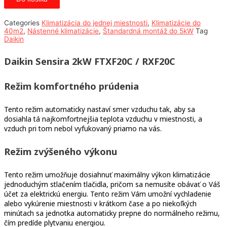
2
kw
Categories
Klimatizácia do jednej miestnosti
,
Klimatizácie do
40m2
,
Nástenné klimatizácie
,
Štandardná montáž do 5kW
Tag
Daikin
Daikin Sensira 2kW FTXF20C / RXF20C
Režim komfortného prúdenia
Tento režim automaticky nastaví smer vzduchu tak, aby sa
dosiahla tá najkomfortnejšia teplota vzduchu v miestnosti, a
vzduch pri tom nebol vyfukovaný priamo na vás.
Režim zvýšeného výkonu
Tento režim umožňuje dosiahnuť maximálny výkon klimatizácie
jednoduchým stlačením tlačidla, pričom sa nemusíte obávať o Váš
účet za elektrickú energiu. Tento režim Vám umožní vychladenie
alebo vykúrenie miestnosti v krátkom čase a po niekoľkých
minútach sa jednotka automaticky prepne do normálneho režimu,
čím predíde plytvaniu energiou.