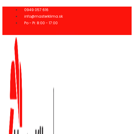
Preskočiť
na
0949 057 616
obsah
info@masterklima.sk
Po - Pi: 8:00 - 17:00
Facebook-f