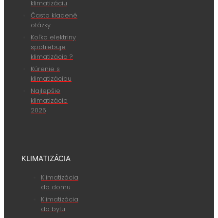
klimatizáciu
Často kladené
otázky
Koľko elektriny
spotrebuje
klimatizácia ?
Kúrenie s
klimatizáciou
Najlepšie
klimatizácie
2025
KLIMATIZÁCIA
Klimatizácia
do domu
Klimatizácia
do bytu