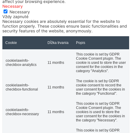
affect your browsing experience.
Necessary
Necessary
Vždy zapnuté
Necessary cookies are absolutely essential for the website to
function properly. These cookies ensure basic functionalities and
security features of the website, anonymously.
Cookie
Dĺžka trvania
Popis
This cookie is set by GDPR
Cookie Consent plugin. The
cookielawinfo-
11 months
cookie is used to store the user
checkbox-analytics
consent for the cookies in the
category "Analytics".
The cookie is set by GDPR
cookielawinfo-
cookie consent to record the
11 months
checkbox-functional
user consent for the cookies in
the category "Functional".
This cookie is set by GDPR
Cookie Consent plugin. The
cookielawinfo-
11 months
cookies is used to store the
checkbox-necessary
user consent for the cookies in
the category "Necessary".
This cookie is set by GDPR