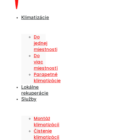
Klimatizácie
Do
jednej
miestnosti
Do
viac
miestností
Parapetné
klimatizácie
Lokálne
rekuperácie
Služby
Montáž
klimatizácií
Čistenie
klimatizácií