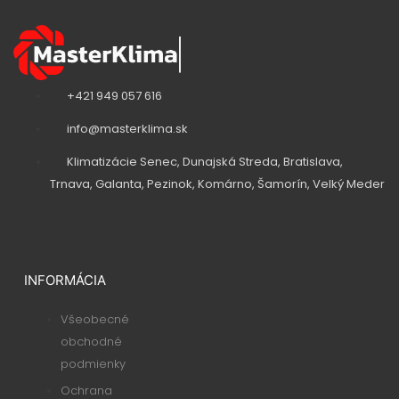
+421 949 057 616
info@masterklima.sk
Klimatizácie Senec, Dunajská Streda, Bratislava,
Trnava, Galanta, Pezinok, Komárno, Šamorín, Velký Meder
INFORMÁCIA
Všeobecné
obchodné
podmienky
Ochrana