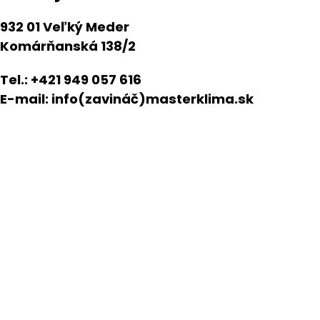
932 01 Veľký Meder
Komárňanská 138/2
Tel.: +421 949 057 616
E-mail: info(zavináč)masterklima.sk
klimatizácia velky meder