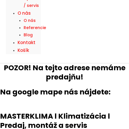
/ servis
O nás
O nás
Referencie
Blog
Kontakt
Košík
POZOR! Na tejto adrese nemáme
predajňu!
Na google mape nás nájdete:
klimatizácia velky meder
MASTERKLIMA l
Klimatizácia l
Predaj, montáž a servis