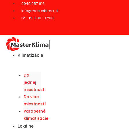
0949 057 616
info@masterklima.sk
Po - Pi: 8:00 - 17:00
Facebook-f
Klimatizácie
Do
jednej
miestnosti
Do viac
miestností
Parapetné
klimatizácie
Lokálne