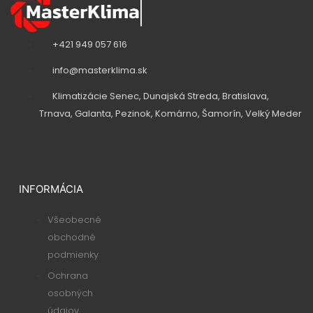
v
v
t
o
+421 949 057 616
v
info@masterklima.sk
Klimatizácie Senec, Dunajská Streda, Bratislava,
Trnava, Galanta, Pezinok, Komárno, Šamorín, Velký Meder
INFORMÁCIA
Všeobecné
obchodné
podmienky
Ochrana
osobných
údajov