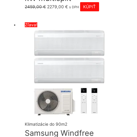
Pôvodná
Aktuálna
2459,00
€
2279,00
€
KÚPIŤ
s DPH
cena
cena
bola:
je:
Zľava!
2459,00 €.
2279,00 €.
Klimatizácie do 90m2
Samsung Windfree