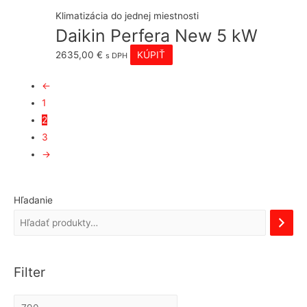
Klimatizácia do jednej miestnosti
Daikin Perfera New 5 kW
2635,00
€
KÚPIŤ
s DPH
←
1
2
3
→
Hľadanie
Filter