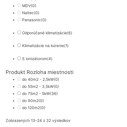
MDV
(0)
Naitec
(0)
Panasonic
(0)
Odporúčané klimatizácie
(6)
Klimatizácie na kúrenie
(1)
S ionizátorom
(4)
Produkt Rozloha miestnosti
do 40m2 - 2,5kW
(0)
do 55m2 - 3,5kW
(0)
do 75m2 - 5kW
(36)
do 90m2
(0)
do 120m2
(0)
Zoradené
Zobrazených 13–24 z 32 výsledkov