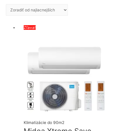
podľa
ceny:
od
najnižšej
Zľava!
po
najvyššiu
Klimatizácie do 90m2
Midea Xtreme Save