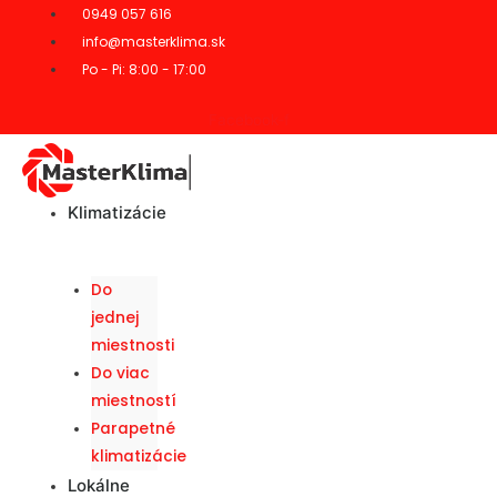
0949 057 616
info@masterklima.sk
Po - Pi: 8:00 - 17:00
Facebook-f
Klimatizácie
Do
jednej
miestnosti
Do viac
miestností
Parapetné
klimatizácie
Lokálne