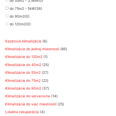
do 55m2 - 3,5kW
(0)
do 75m2 - 5kW
(36)
do 90m2
(0)
do 120m2
(0)
6
Kazetové klimatizácie
6
p
8
Klimatizácia do jednej miestnosti
85
r
5
1
Klimatizácie do 120m2
1
o
p
p
2
Klimatizácie do 40m2
25
d
r
r
5
2
Klimatizácie do 55m2
27
u
o
o
p
7
2
Klimatizácie do 75m2
22
k
d
d
r
p
2
3
Klimatizácie do 90m2
37
t
u
u
o
r
p
7
1
Klimatizácie do serverovne
14
o
k
k
d
o
r
p
4
v
2
Klimatizácie do viac miestností
25
t
t
u
d
o
r
p
5
o
4
Lokálna rekuperácia
4
k
u
d