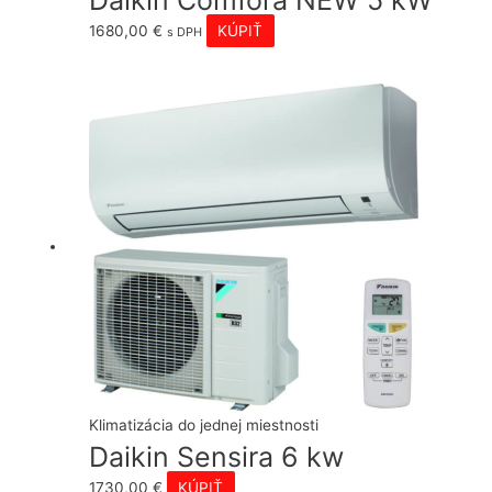
Daikin Comfora NEW 5 kW
1680,00
€
KÚPIŤ
s DPH
Klimatizácia do jednej miestnosti
Daikin Sensira 6 kw
1730,00
€
KÚPIŤ