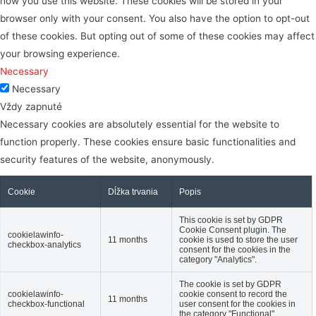
how you use this website. These cookies will be stored in your
browser only with your consent. You also have the option to opt-out
of these cookies. But opting out of some of these cookies may affect
your browsing experience.
Necessary
Necessary
Vždy zapnuté
Necessary cookies are absolutely essential for the website to
function properly. These cookies ensure basic functionalities and
security features of the website, anonymously.
Cookie
Dĺžka trvania
Popis
This cookie is set by GDPR
Cookie Consent plugin. The
cookielawinfo-
11 months
cookie is used to store the user
checkbox-analytics
consent for the cookies in the
category "Analytics".
The cookie is set by GDPR
cookielawinfo-
cookie consent to record the
11 months
checkbox-functional
user consent for the cookies in
the category "Functional".