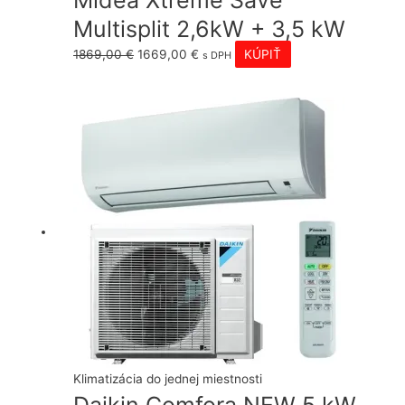
Multisplit 2,6kW + 3,5 kW
Pôvodná
Aktuálna
1869,00
€
1669,00
€
KÚPIŤ
s DPH
cena
cena
bola:
je:
1869,00 €.
1669,00 €.
Klimatizácia do jednej miestnosti