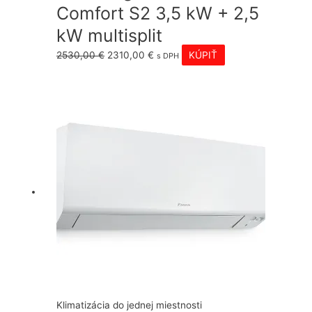
Comfort S2 3,5 kW + 2,5
kW multisplit
Pôvodná
Aktuálna
2530,00
€
2310,00
€
KÚPIŤ
s DPH
cena
cena
bola:
je:
2530,00 €.
2310,00 €.
Klimatizácia do jednej miestnosti