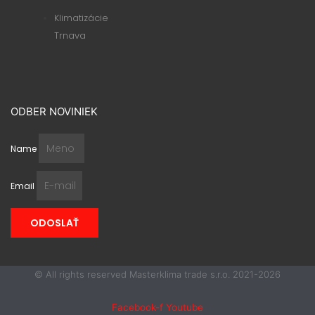
Klimatizácie
Trnava
ODBER NOVINIEK
Name
Email
ODOSLAŤ
© All rights reserved Masterklima trade s.r.o. 2021-2026
Facebook-f
Youtube