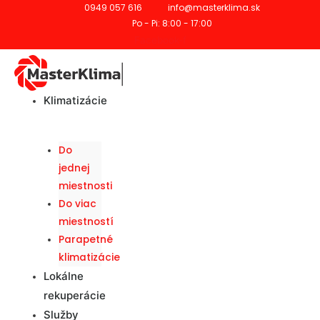
0949 057 616
info@masterklima.sk
Po - Pi: 8:00 - 17:00
Facebook-f
Klimatizácie
Do
jednej
miestnosti
Do viac
miestností
Parapetné
klimatizácie
Lokálne
rekuperácie
Služby