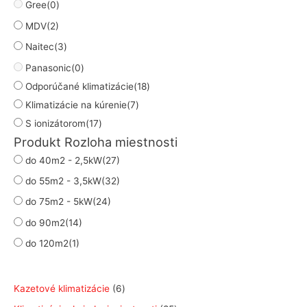
Gree
(0)
MDV
(2)
Naitec
(3)
Panasonic
(0)
Odporúčané klimatizácie
(18)
Klimatizácie na kúrenie
(7)
S ionizátorom
(17)
Produkt Rozloha miestnosti
do 40m2 - 2,5kW
(27)
do 55m2 - 3,5kW
(32)
do 75m2 - 5kW
(24)
do 90m2
(14)
do 120m2
(1)
6
Kazetové klimatizácie
6
p