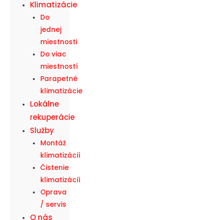
Klimatizácie
Do
jednej
miestnosti
Do viac
miestností
Parapetné
klimatizácie
Lokálne
rekuperácie
Služby
Montáž
klimatizácií
Čistenie
klimatizácií
Oprava
/ servis
O nás