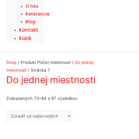
O nás
Referencie
Blog
Kontakt
Košík
Shop
/ Produkt Počet miestnosti /
Do jednej
miestnosti
/ Stránka 7
Do jednej miestnosti
Zoradené
Zobrazených 73–84 z 87 výsledkov
podľa
ceny:
od
najnižšej
po