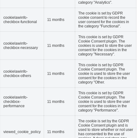
category "Analytics".
The cookie is set by GDPR
cookielawinfo-
cookie consent to record the
11 months
checkbox-functional
user consent for the cookies in
the category "Functional".
This cookie is set by GDPR
Cookie Consent plugin. The
cookielawinfo-
11 months
cookies is used to store the user
checkbox-necessary
consent for the cookies in the
category "Necessary".
This cookie is set by GDPR
Cookie Consent plugin. The
cookielawinfo-
11 months
cookie is used to store the user
checkbox-others
consent for the cookies in the
category "Other.
This cookie is set by GDPR
cookielawinfo-
Cookie Consent plugin. The
checkbox-
11 months
cookie is used to store the user
performance
consent for the cookies in the
category "Performance".
The cookie is set by the GDPR
Cookie Consent plugin and is
used to store whether or not user
viewed_cookie_policy
11 months
has consented to the use of