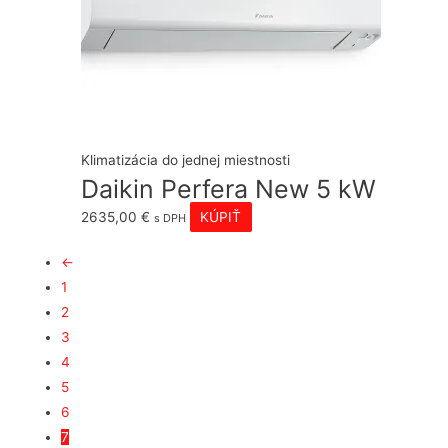
Klimatizácia do jednej miestnosti
Daikin Perfera New 5 kW
2635,00
€
KÚPIŤ
s DPH
←
1
2
3
4
5
6
7