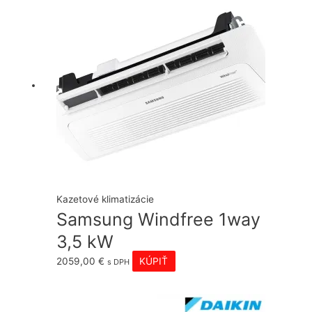
najvyššiu
Kazetové klimatizácie
Samsung Windfree 1way
3,5 kW
2059,00
€
KÚPIŤ
s DPH