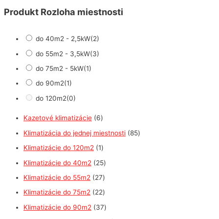
Produkt Rozloha miestnosti
do 40m2 - 2,5kW
(2)
do 55m2 - 3,5kW
(3)
do 75m2 - 5kW
(1)
do 90m2
(1)
do 120m2
(0)
6
Kazetové klimatizácie
6
p
8
Klimatizácia do jednej miestnosti
85
r
5
1
Klimatizácie do 120m2
1
o
p
p
2
Klimatizácie do 40m2
25
d
r
r
5
2
Klimatizácie do 55m2
27
u
o
o
p
7
2
Klimatizácie do 75m2
22
k
d
d
r
p
2
3
Klimatizácie do 90m2
37
t
u
u
o
r
p