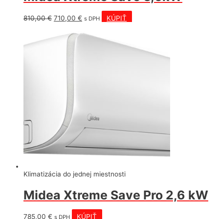
Pôvodná
Aktuálna
810,00
€
710,00
€
KÚPIŤ
s DPH
cena
cena
bola:
je:
810,00 €.
710,00 €.
Klimatizácia do jednej miestnosti
Midea Xtreme Save Pro 2,6 kW
785,00
€
KÚPIŤ
s DPH