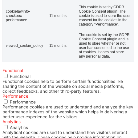
This cookie is set by GDPR
cookielawinfo-
Cookie Consent plugin. The
checkbox-
11 months
cookie is used to store the user
performance
consent for the cookies in the
category "Performance".
The cookie is set by the GDPR
Cookie Consent plugin and is
used to store whether or not
viewed_cookie_policy
11 months
user has consented to the use
of cookies. It does not store
any personal data.
Functional
Functional
Functional cookies help to perform certain functionalities like
sharing the content of the website on social media platforms,
collect feedbacks, and other third-party features.
Performance
Performance
Performance cookies are used to understand and analyze the key
performance indexes of the website which helps in delivering a
better user experience for the visitors.
Analytics
Analytics
Analytical cookies are used to understand how visitors interact
with the website. These cookies help provide information on