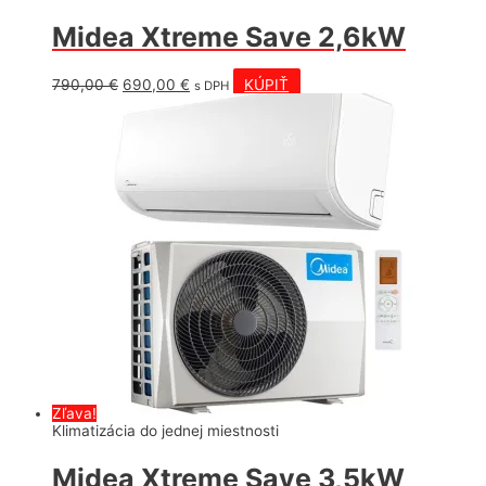
Midea Xtreme Save 2,6kW
Pôvodná
Aktuálna
790,00
€
690,00
€
KÚPIŤ
s DPH
cena
cena
bola:
je:
790,00 €.
690,00 €.
Zľava!
Klimatizácia do jednej miestnosti
Midea Xtreme Save 3,5kW