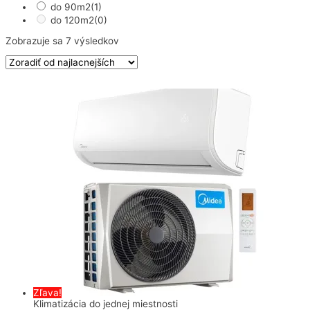
do 90m2
(1)
do 120m2
(0)
Zoradené
Zobrazuje sa 7 výsledkov
podľa
ceny:
od
najnižšej
po
najvyššiu
Zľava!
Klimatizácia do jednej miestnosti