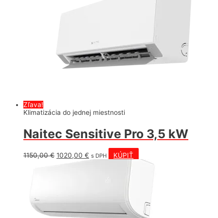
Zľava!
Klimatizácia do jednej miestnosti
Naitec Sensitive Pro 3,5 kW
Pôvodná
Aktuálna
1150,00
€
1020,00
€
KÚPIŤ
s DPH
cena
cena
bola:
je:
1150,00 €.
1020,00 €.