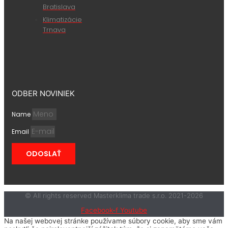
Bratislava
Klimatizácie
Trnava
ODBER NOVINIEK
Name
Email
ODOSLAŤ
© All rights reserved Masterklima trade s.r.o. 2021-2026
Facebook-f
Youtube
Na našej webovej stránke používame súbory cookie, aby sme vám