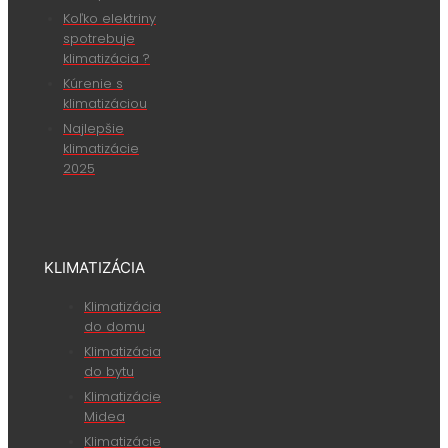
Koľko elektriny
spotrebuje
klimatizácia ?
Kúrenie s
klimatizáciou
Najlepšie
klimatizácie
2025
KLIMATIZÁCIA
Klimatizácia
do domu
Klimatizácia
do bytu
Klimatizácie
Midea
Klimatizácie