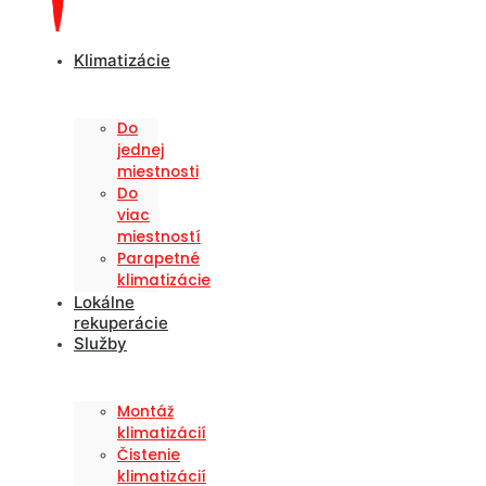
Klimatizácie
Do
jednej
miestnosti
Do
viac
miestností
Parapetné
klimatizácie
Lokálne
rekuperácie
Služby
Montáž
klimatizácií
Čistenie
klimatizácií