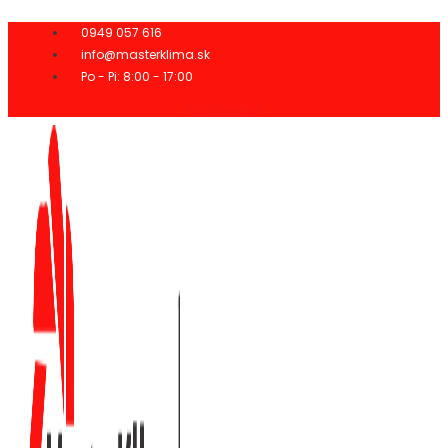
Preskočiť
na
0949 057 616
obsah
info@masterklima.sk
Po - Pi: 8:00 - 17:00
Facebook-f