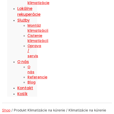
klimatizácie
Lokálne
rekuperácie
Služby
Montáž
klimatizácií
Čistenie
klimatizácií
Oprava
/
servis
O nás
O
nás
Referencie
Blog
Kontakt
Košík
Shop
/ Produkt Klimatizácie na kúrenie / Klimatizácie na kúrenie