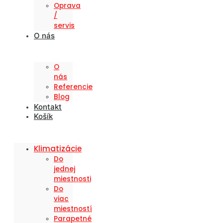
Oprava
/
servis
O nás
O
nás
Referencie
Blog
Kontakt
Košík
Klimatizácie
Do
jednej
miestnosti
Do
viac
miestností
Parapetné