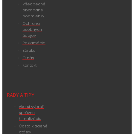
Všeobecné
obchodné
podmienky
Ochrana
osobných
údajov
Reklamácia
Záruka
O nás
Kontakt
RADY A TIPY
Ako si vybrať
správnu
klimatizáciu
Často kladené
otázky