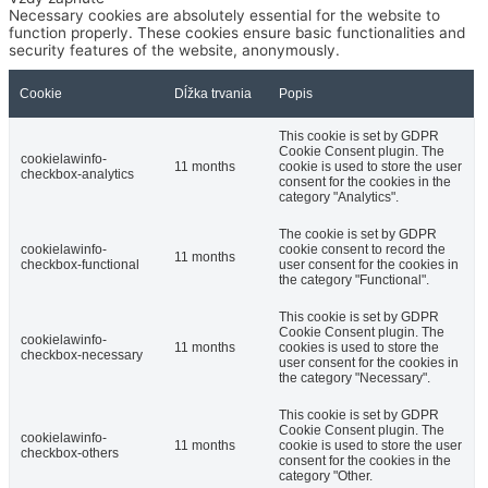
Necessary cookies are absolutely essential for the website to
function properly. These cookies ensure basic functionalities and
security features of the website, anonymously.
Cookie
Dĺžka trvania
Popis
This cookie is set by GDPR
Cookie Consent plugin. The
cookielawinfo-
11 months
cookie is used to store the user
checkbox-analytics
consent for the cookies in the
category "Analytics".
The cookie is set by GDPR
cookielawinfo-
cookie consent to record the
11 months
checkbox-functional
user consent for the cookies in
the category "Functional".
This cookie is set by GDPR
Cookie Consent plugin. The
cookielawinfo-
11 months
cookies is used to store the
checkbox-necessary
user consent for the cookies in
the category "Necessary".
This cookie is set by GDPR
Cookie Consent plugin. The
cookielawinfo-
11 months
cookie is used to store the user
checkbox-others
consent for the cookies in the
category "Other.